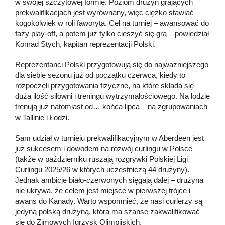
w swojej szczytowej formie. Poziom drużyn grających
prekwalifikacjach jest wyrównany, więc ciężko stawiać
kogokolwiek w roli faworyta. Cel na turniej – awansować do
fazy play-off, a potem już tylko cieszyć się grą – powiedział
Konrad Stych, kapitan reprezentacji Polski.
Reprezentanci Polski przygotowują się do najważniejszego
dla siebie sezonu już od początku czerwca, kiedy to
rozpoczęli przygotowania fizyczne, na które składa się
duża ilość siłowni i treningu wytrzymałościowego. Na lodzie
trenują już natomiast od… końca lipca – na zgrupowaniach
w Tallinie i Łodzi.
Sam udział w turnieju prekwalifikacyjnym w Aberdeen jest
już sukcesem i dowodem na rozwój curlingu w Polsce
(także w październiku ruszają rozgrywki Polskiej Ligi
Curlingu 2025/26 w których uczestniczą 44 drużyny).
Jednak ambicje biało-czerwonych sięgają dalej – drużyna
nie ukrywa, że celem jest miejsce w pierwszej trójce i
awans do Kanady. Warto wspomnieć, że nasi curlerzy są
jedyną polską drużyną, która ma szanse zakwalifikować
się do Zimowych Igrzysk Olimpijskich.