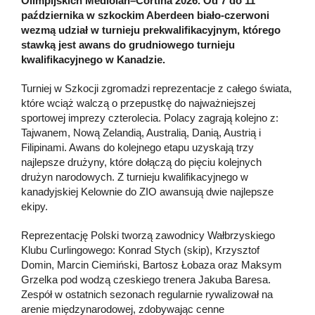
Olimpijskich Mediolan–Cortina 2026. Od 7 do 11
października w szkockim Aberdeen biało-czerwoni
wezmą udział w turnieju prekwalifikacyjnym, którego
stawką jest awans do grudniowego turnieju
kwalifikacyjnego w Kanadzie.
Turniej w Szkocji zgromadzi reprezentacje z całego świata,
które wciąż walczą o przepustkę do najważniejszej
sportowej imprezy czterolecia. Polacy zagrają kolejno z:
Tajwanem, Nową Zelandią, Australią, Danią, Austrią i
Filipinami. Awans do kolejnego etapu uzyskają trzy
najlepsze drużyny, które dołączą do pięciu kolejnych
drużyn narodowych. Z turnieju kwalifikacyjnego w
kanadyjskiej Kelownie do ZIO awansują dwie najlepsze
ekipy.
Reprezentację Polski tworzą zawodnicy Wałbrzyskiego
Klubu Curlingowego: Konrad Stych (skip), Krzysztof
Domin, Marcin Ciemiński, Bartosz Łobaza oraz Maksym
Grzelka pod wodzą czeskiego trenera Jakuba Baresa.
Zespół w ostatnich sezonach regularnie rywalizował na
arenie międzynarodowej, zdobywając cenne