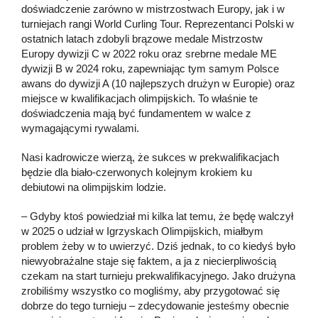
doświadczenie zarówno w mistrzostwach Europy, jak i w
turniejach rangi World Curling Tour. Reprezentanci Polski w
ostatnich latach zdobyli brązowe medale Mistrzostw
Europy dywizji C w 2022 roku oraz srebrne medale ME
dywizji B w 2024 roku, zapewniając tym samym Polsce
awans do dywizji A (10 najlepszych drużyn w Europie) oraz
miejsce w kwalifikacjach olimpijskich. To właśnie te
doświadczenia mają być fundamentem w walce z
wymagającymi rywalami.
Nasi kadrowicze wierzą, że sukces w prekwalifikacjach
będzie dla biało-czerwonych kolejnym krokiem ku
debiutowi na olimpijskim lodzie.
– Gdyby ktoś powiedział mi kilka lat temu, że będę walczył
w 2025 o udział w Igrzyskach Olimpijskich, miałbym
problem żeby w to uwierzyć. Dziś jednak, to co kiedyś było
niewyobrażalne staje się faktem, a ja z niecierpliwością
czekam na start turnieju prekwalifikacyjnego. Jako drużyna
zrobiliśmy wszystko co mogliśmy, aby przygotować się
dobrze do tego turnieju – zdecydowanie jesteśmy obecnie