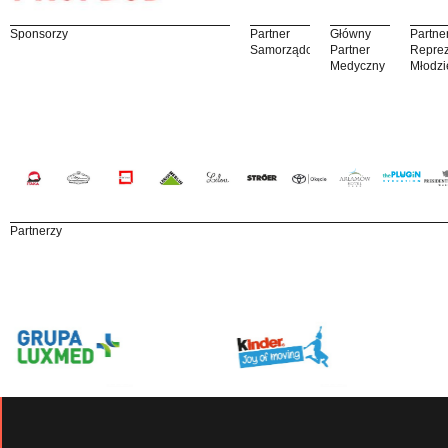
Sponsorzy
Partner
Główny
Partne
Samorządowy
Partner
Reprez
Medyczny
Młodzi
Partnerzy