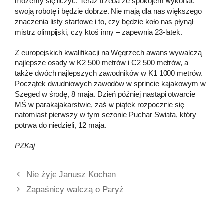
możemy się liczyć. Teraz trzeba ze spokojem wykonać
swoją robotę i będzie dobrze. Nie mają dla nas większego
znaczenia listy startowe i to, czy będzie koło nas płynął
mistrz olimpijski, czy ktoś inny – zapewnia 23-latek.
Z europejskich kwalifikacji na Węgrzech awans wywalczą
najlepsze osady w K2 500 metrów i C2 500 metrów, a
także dwóch najlepszych zawodników w K1 1000 metrów.
Początek dwudniowych zawodów w sprincie kajakowym w
Szeged w środę, 8 maja. Dzień później nastąpi otwarcie
MŚ w parakajakarstwie, zaś w piątek rozpocznie się
natomiast pierwszy w tym sezonie Puchar Świata, który
potrwa do niedzieli, 12 maja.
PZKaj
Nie żyje Janusz Kochan
Zapaśnicy walczą o Paryż