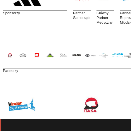
Sponsorzy
Partner
Główny
Partne
Samorządowy
Partner
Reprez
Medyczny
Młodzi
Partnerzy