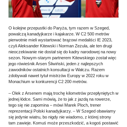
O kolejne przepustki do Paryża, tym razem w Szeged,
powalczą kanadyjkarze i kajakarze. W C2 500 metrów
pierwotnie mieli wystartować brązowi medaliści IE 2023,
czyli Aleksander Kitewski i Norman Zezula, ale ten drugi
nieoczekiwanie nie dostał się do kadry narodowej na nowy
sezon. Nowym-starym partnerem Kitewskiego został więc
jego rówieśnik Arsen Śliwiński, jeden z najlepszych
zawodników ostatnich konsultacji w Wałczu. Razem
zdobywali nawet tytuł mistrzów Europy w 2022 roku w
Monachium w konkurencji C2 200 metrów.
– Olek z Arsenem mają trochę kilometrów przepłyniętych w
jednej łódce. Sami mówią, że to jak z jazdą na rowerze,
tego się nie zapomina – mówi Marek Ploch, trener
reprezentacji Polski kanadyjkarzy. – W Szeged obawiamy
się jedynie wiatru, bo nigdy nie wiadomo, z której strony
tam zawieje. Komuś może przeszkodzić, a kogoś postawić