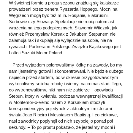
W świetnej formie u progu sezonu znajdują się kajakarze
prowadzeni przez trenera Ryszarda Hoppego. Mocni na
Węgrzech mogą być też m.in. Rosjanie, Białorusini,
Serbowie czy Słowacy. Spekulacje nie robią natomiast
wrażenia na jego podopiecznych. Sławomir Witczak, jak
również Przemysław Korsak z Jakubem Stepunem nie
załamują rąk i skupiają się wyłącznie na sobie, nie na
rywalach. Partnerami Polskiego Związku Kajakowego jest
Lotto i Suzuki Motor Poland.
– Przed wyjazdem polerowaliśmy łódkę na zawody, bo my
sami jesteśmy gotowi i skoncentrowani. Nie będzie dużego
napięcia przed startem, bo w okresie przygotowawczym
wykonaliśmy solidną robotę i wiemy, na co nas stać. Tego,
co wytrenowaliśmy, nikt nam nie zabierze – opowiada
Stepun, który w kwietniu, podczas wewnętrznej kwalifikacji
w Montemor-o-Velho razem z Korsakiem stoczyli
korespondencyjny pojedynek z aktualnymi mistrzami
świata Joao Ribeiro i Messiasem Baptistą. I co ciekawe,
nasi zawodnicy popłynęli od nich szybciej o ponad pół
sekundy. – To po prostu pokazało, że jesteśmy mocni i