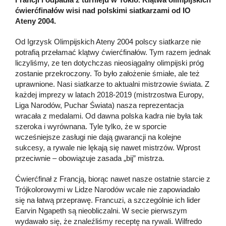
ćwierćfinałów wisi nad polskimi siatkarzami od IO
Ateny 2004.
Od Igrzysk Olimpijskich Ateny 2004 polscy siatkarze nie
potrafią przełamać klątwy ćwierćfinałów. Tym razem jednak
liczyliśmy, ze ten dotychczas nieosiągalny olimpijski próg
zostanie przekroczony. To było założenie śmiałe, ale też
uprawnione. Nasi siatkarze to aktualni mistrzowie świata. Z
każdej imprezy w latach 2018-2019 (mistrzostwa Europy,
Liga Narodów, Puchar Świata) nasza reprezentacja
wracała z medalami. Od dawna polska kadra nie była tak
szeroka i wyrównana. Tyle tylko, że w sporcie
wcześniejsze zasługi nie dają gwarancji na kolejne
sukcesy, a rywale nie lękają się nawet mistrzów. Wprost
przeciwnie – obowiązuje zasada „bij” mistrza.
Ćwierćfinał z Francją, biorąc nawet nasze ostatnie starcie z
Trójkolorowymi w Lidze Narodów wcale nie zapowiadało
się na łatwą przeprawę. Francuzi, a szczególnie ich lider
Earvin Ngapeth są nieobliczalni. W secie pierwszym
wydawało się, że znaleźliśmy receptę na rywali. Wilfredo