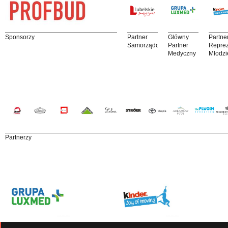
Sponsorzy
Partner
Główny
Partne
Samorządowy
Partner
Reprez
Medyczny
Młodzi
Partnerzy