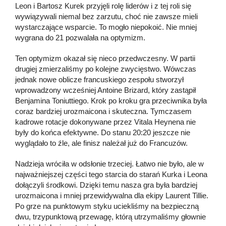
Leon i Bartosz Kurek przyjęli rolę liderów i z tej roli się
wywiązywali niemal bez zarzutu, choć nie zawsze mieli
wystarczające wsparcie. To mogło niepokoić. Nie mniej
wygrana do 21 pozwalała na optymizm.
Ten optymizm okazał się nieco przedwczesny. W partii
drugiej zmierzaliśmy po kolejne zwycięstwo. Wówczas
jednak nowe oblicze francuskiego zespołu stworzył
wprowadzony wcześniej Antoine Brizard, który zastąpił
Benjamina Toniuttiego. Krok po kroku gra przeciwnika była
coraz bardziej urozmaicona i skuteczna. Tymczasem
kadrowe rotacje dokonywane przez Vitala Heynena nie
były do końca efektywne. Do stanu 20:20 jeszcze nie
wyglądało to źle, ale finisz należał już do Francuzów.
Nadzieja wróciła w odsłonie trzeciej. Łatwo nie było, ale w
najważniejszej części tego starcia do starań Kurka i Leona
dołączyli środkowi. Dzięki temu nasza gra była bardziej
urozmaicona i mniej przewidywalna dla ekipy Laurent Tillie.
Po grze na punktowym styku uciekliśmy na bezpieczną
dwu, trzypunktową przewagę, którą utrzymaliśmy głownie