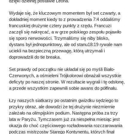
dzięki dzielnej postawie Leona.
Wydaje się, że kluczowym momentem był set czwarty, a
dokładniej moment kiedy to z prowadzenia 7:4 oddaliśmy
francuskiej drużynie cztery punkty z rzędu. Francuzi
zaczęli się nakręcać, a w grze polskiego zespołu pojawiło
się sporo nerwowości. Trzymaliśmy się niby blisko,
dystans był jednopunktowy, ale od stanu18:19 rywale nam
uciekli na bezpieczną przewagę, którą utrzymali i
doprowadzili do tie breaka.
Set prawdy od początku nie układał się po myśli Biało-
Czerwonych, a ośmieleni Trójkolorowi obnażali wszystkie
deficyty po naszej stronie. W rezultacie wygrali i tę odsłonę,
a przede wszystkim zapewnili sobie awans do półfinału.
Łzy naszych siatkarzy po ostatnim gwizdku sędziego to
przykry obraz, ale dowodzi że tej drużynie niezmiernie
zależało na olimpijskim podium. Następna próba za trzy
lata w Paryżu. Tymczasem już za niespełna miesiąc jest
okazja do choć częściowego rozładowania rozczarowania
podczas mistrzostw Starego Kontynentu, których finał