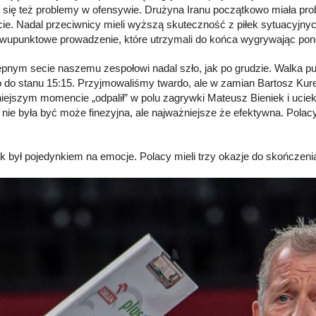
y się też problemy w ofensywie. Drużyna Iranu początkowo miała pro
ie. Nadal przeciwnicy mieli wyższą skuteczność z piłek sytuacyjnych
dwupunktowe prowadzenie, które utrzymali do końca wygrywając pon
pnym secie naszemu zespołowi nadal szło, jak po grudzie. Walka pun
o do stanu 15:15. Przyjmowaliśmy twardo, ale w zamian Bartosz Kurek
iejszym momencie „odpalił” w polu zagrywki Mateusz Bieniek i ucie
 nie była być może finezyjna, ale najważniejsze że efektywna. Polacy
ak był pojedynkiem na emocje. Polacy mieli trzy okazje do skończenia 