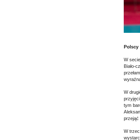
Polscy 
W secie
Biało-c
przełam
wyraźna
W drugi
przyjęc
tym bar
Aleksan
przejąć
W trzec
wystarc