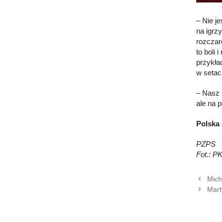
– Nie j
na igrz
rozczar
to boli
przykła
w setac
– Nasz 
ale na 
Polska 
PZPS
Fot.: P
Mich
Mart