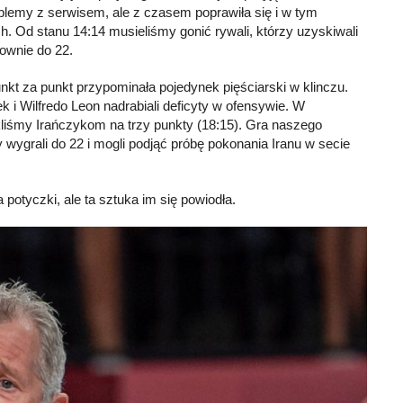
blemy z serwisem, ale z czasem poprawiła się i w tym
. Od stanu 14:14 musieliśmy gonić rywali, którzy uzyskiwali
ownie do 22.
kt za punkt przypominała pojedynek pięściarski w klinczu.
 i Wilfredo Leon nadrabiali deficyty w ofensywie. W
kliśmy Irańczykom na trzy punkty (18:15). Gra naszego
 wygrali do 22 i mogli podjąć próbę pokonania Iranu w secie
potyczki, ale ta sztuka im się powiodła.