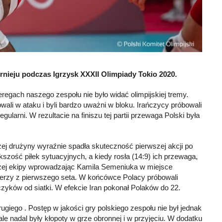
urnieju podczas Igrzysk XXXII Olimpiady Tokio 2020.
eregach naszego zespołu nie było widać olimpijskiej tremy.
owali w ataku i byli bardzo uważni w bloku. Irańczycy próbowali
arni. W rezultacie na finiszu tej partii przewaga Polski była
zej drużyny wyraźnie spadła skuteczność pierwszej akcji po
kszość piłek sytuacyjnych, a kiedy rosła (14:9) ich przewaga,
szej ekipy wprowadzając Kamila Semeniuka w miejsce
iderzy z pierwszego seta. W końcówce Polacy próbowali
ńczyków od siatki. W efekcie Iran pokonał Polaków do 22.
ugiego . Postęp w jakości gry polskiego zespołu nie był jednak
ale nadal były kłopoty w grze obronnej i w przyjęciu. W dodatku