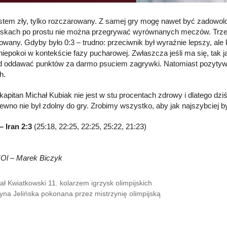
estem zły, tylko rozczarowany. Z samej gry mogę nawet być zadowolon
yskach po prostu nie można przegrywać wyrównanych meczów. Trzeba 
owany. Gdyby było 0:3 – trudno: przeciwnik był wyraźnie lepszy, ale k
 i niepokoi w kontekście fazy pucharowej. Zwłaszcza jeśli ma się, ta
d oddawać punktów za darmo psuciem zagrywki. Natomiast pozytywne je
h.
kapitan Michał Kubiak nie jest w stu procentach zdrowy i dlatego dziś
pewno nie był zdolny do gry. Zrobimy wszystko, aby jak najszybciej by
– Iran 2:3
(25:18, 22:25, 22:25, 25:22, 21:23)
KOl – Marek Biczyk
ał Kwiatkowski 11. kolarzem igrzysk olimpijskich
yna Jelińska pokonana przez mistrzynię olimpijską