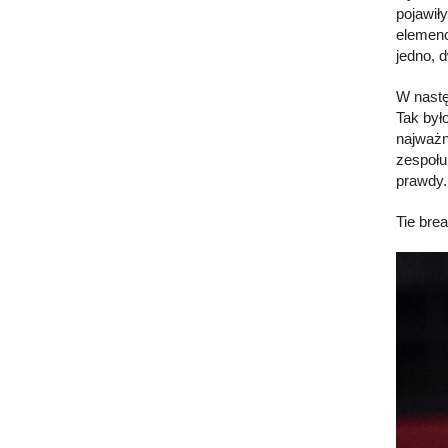
pojawił
elemenc
jedno, 
W nastę
Tak był
najważn
zespołu
prawdy.
Tie bre