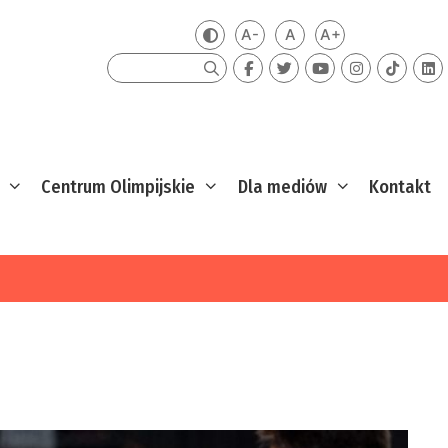
A-
A
A+
Zmień kontrast
Mniejsza czcionka
Domyślna czcionka
Większa czcion
Szukaj
Centrum Olimpijskie
Dla mediów
Kontakt