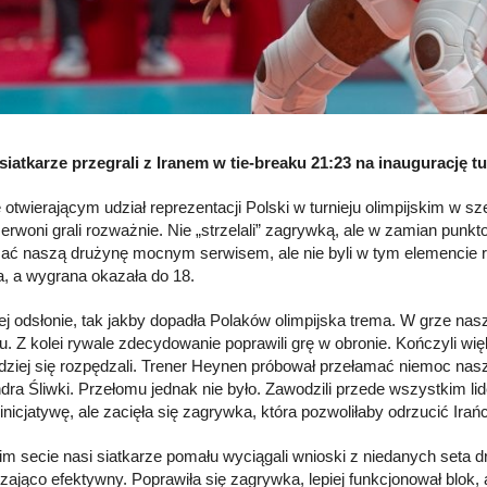
siatkarze przegrali z Iranem w tie-breaku 21:23 na inaugurację t
 otwierającym udział reprezentacji Polski w turnieju olimpijskim w sz
zerwoni grali rozważnie. Nie „strzelali” zagrywką, ale w zamian punkt
ać naszą drużynę mocnym serwisem, ale nie byli w tym elemencie regul
, a wygrana okazała do 18.
ej odsłonie, tak jakby dopadła Polaków olimpijska trema. W grze nas
iu. Z kolei rywale zdecydowanie poprawili grę w obronie. Kończyli wię
dziej się rozpędzali. Trener Heynen próbował przełamać niemoc na
dra Śliwki. Przełomu jednak nie było. Zawodzili przede wszystkim l
 inicjatywę, ale zacięła się zagrywka, która pozwoliłaby odrzucić Ira
im secie nasi siatkarze pomału wyciągali wnioski z niedanych seta dr
zająco efektywny. Poprawiła się zagrywka, lepiej funkcjonował blok, 