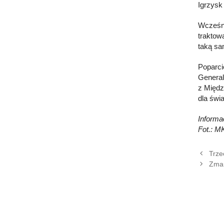
Igrzysk
Wcześni
traktow
taką sa
Poparci
General
z Międz
dla świa
Inform
Fot.: M
Trze
Zmar