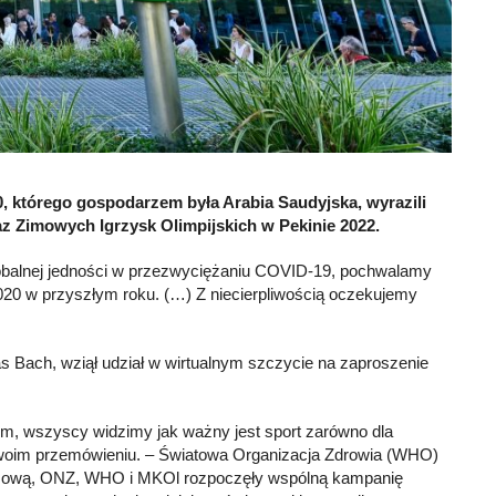
 którego gospodarzem była Arabia Saudyjska, wyrazili
raz Zimowych Igrzysk Olimpijskich w Pekinie 2022.
globalnej jedności w przezwyciężaniu COVID-19, pochwalamy
 2020 w przyszłym roku. (…) Z niecierpliwością oczekujemy
Bach, wziął udział w wirtualnym szczycie na zaproszenie
m, wszyscy widzimy jak ważny jest sport zarówno dla
woim przemówieniu. – Światowa Organizacja Zdrowia (WHO)
 umową, ONZ, WHO i MKOl rozpoczęły wspólną kampanię