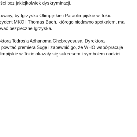
ści bez jakiejkolwiek dyskryminacji.
any, by Igrzyska Olimpijskie i Paraolimpijskie w Tokio
rezydent MKOl, Thomas Bach, którego niedawno spotkałem, ma
ować bezpieczne Igrzyska.
 doktora Tedros’a Adhanoma Ghebreyesusa, Dyrektora
m powitać premiera Sugę i zapewnić go, że WHO współpracuje
mpijskie w Tokio okazały się sukcesem i symbolem nadziei