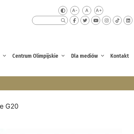
A-
A
A+
Zmień kontrast
Mniejsza czcionka
Domyślna czcionka
Większa czcion
Szukaj
Centrum Olimpijskie
Dla mediów
Kontakt
ie G20