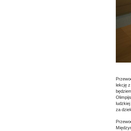
Przewod
lekcję 
będziem
Olimpij
ludzkie
za dzie
Przewod
Międzyn