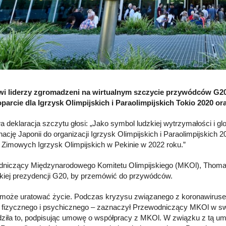
wi liderzy zgromadzeni na wirtualnym szczycie przywódców G20,
oparcie dla Igrzysk Olimpijskich i Paraolimpijskich Tokio 2020 o
 deklaracja szczytu głosi: „Jako symbol ludzkiej wytrzymałości i 
nację Japonii do organizacji Igrzysk Olimpijskich i Paraolimpijskich
 Zimowych Igrzysk Olimpijskich w Pekinie w 2022 roku.”
niczący Międzynarodowego Komitetu Olimpijskiego (MKOl), Thomas 
kiej prezydencji G20, by przemówić do przywódców.
 może uratować życie. Podczas kryzysu związanego z koronawiruse
 fizycznego i psychicznego – zaznaczył Przewodniczący MKOl w s
dziła to, podpisując umowę o współpracy z MKOl. W związku z tą