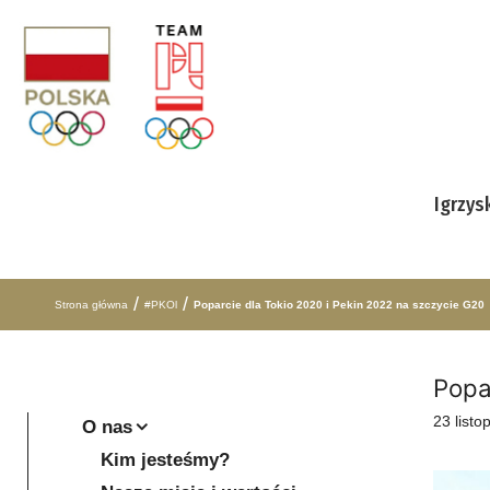
Przejdź do treści
Igrzys
/
/
Strona główna
#PKOl
Poparcie dla Tokio 2020 i Pekin 2022 na szczycie G20
Popa
23 list
O nas
Kim jesteśmy?