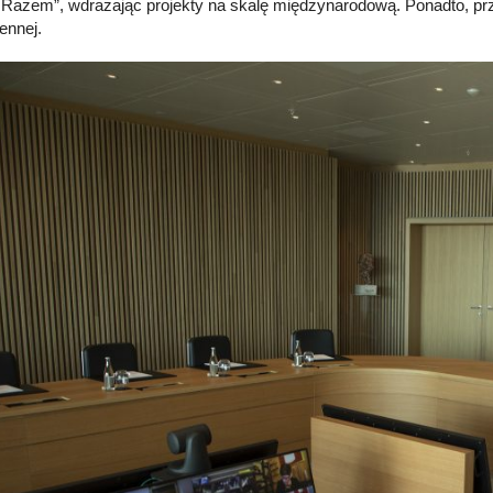
 Razem”, wdrażając projekty na skalę międzynarodową. Ponadto, prz
ennej.