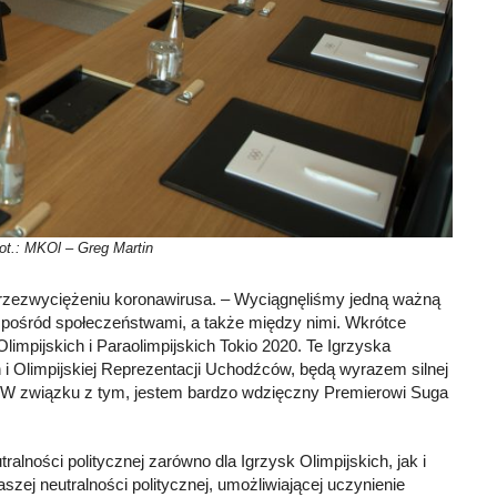
.: MKOl – Greg Martin
 przezwyciężeniu koronawirusa. – Wyciągnęliśmy jedną ważną
ci pośród społeczeństwami, a także między nimi. Wkrótce
impijskich i Paraolimpijskich Tokio 2020. Te Igrzyska
i Olimpijskiej Reprezentacji Uchodźców, będą wyrazem silnej
ci. W związku z tym, jestem bardzo wdzięczny Premierowi Suga
lności politycznej zarówno dla Igrzysk Olimpijskich, jak i
zej neutralności politycznej, umożliwiającej uczynienie