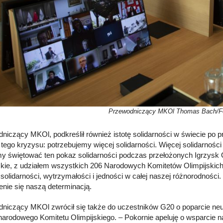
Przewodniczący MKOl Thomas Bach/Fot
niczący MKOl, podkreślił również istotę solidarności w świecie po
z tego kryzysu: potrzebujemy więcej solidarności. Więcej solidarnoś
y świętować ten pokaz solidarności podczas przełożonych Igrzysk Ol
skie, z udziałem wszystkich 206 Narodowych Komitetów Olimpijskich 
j solidarności, wytrzymałości i jedności w całej naszej różnorodnoś
lenie się naszą determinacją.
niczący MKOl zwrócił się także do uczestników G20 o poparcie neutra
arodowego Komitetu Olimpijskiego. – Pokornie apeluję o wsparcie nas