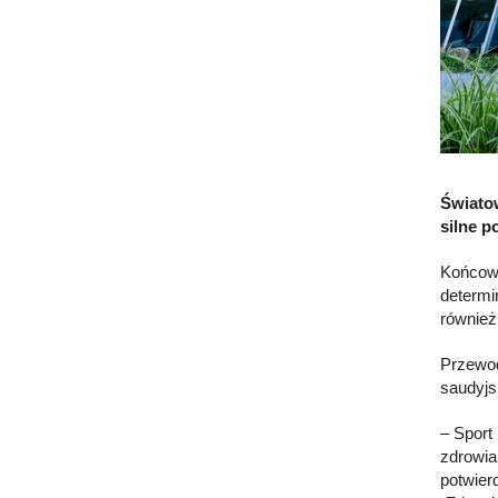
Świato
silne p
Końcowa
determi
również
Przewod
saudyjs
– Sport
zdrowia
potwier