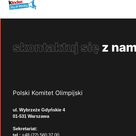
skontaktuj się
z nam
Polski Komitet Olimpijski
ul. Wybrzeże Gdyńskie 4
01-531 Warszawa
Sekretariat:
tel.:
+48 (22) 560 37 00