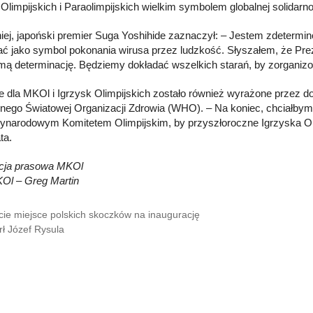
 Olimpijskich i Paraolimpijskich wielkim symbolem globalnej solidarno
ej, japoński premier Suga Yoshihide zaznaczył: – Jestem zdeterminow
ać jako symbol pokonania wirusa przez ludzkość. Słyszałem, że P
mą determinację. Będziemy dokładać wszelkich starań, by zorganiz
e dla MKOl i Igrzysk Olimpijskich zostało również wyrażone przez
nego Światowej Organizacji Zdrowia (WHO). – Na koniec, chciałby
ynarodowym Komitetem Olimpijskim, by przyszłoroczne Igrzyska Oli
ta.
acja prasowa MKOl
KOl – Greg Martin
cie miejsce polskich skoczków na inaugurację
ł Józef Rysula