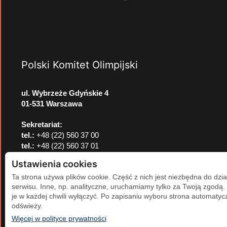
Polski Komitet Olimpijski
ul. Wybrzeże Gdyńskie 4
01-531 Warszawa
Sekretariat:
tel.:
+48 (22) 560 37 00
tel.:
+48 (22) 560 37 01
e-mail:
pkol@pkol.pl
Ustawienia cookies
Ta strona używa plików cookie. Część z nich jest niezbędna do dzia
serwisu. Inne, np. analityczne, uruchamiamy tylko za Twoją zgodą
je w każdej chwili wyłączyć. Po zapisaniu wyboru strona automatycz
odświeży.
(otwiera się w nowej karcie)
Więcej w polityce prywatności