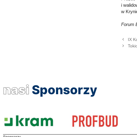
i walid
w Kryni
Forum 
IX K
Toki
nasi
Sponsorzy
Sponsorzy