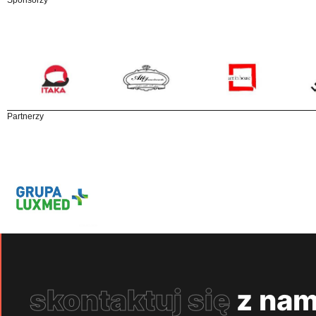
Partnerzy
skontaktuj się
z nam