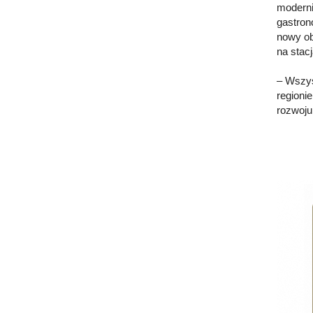
moderni
gastron
nowy ob
na stac
– Wszys
regioni
rozwoju