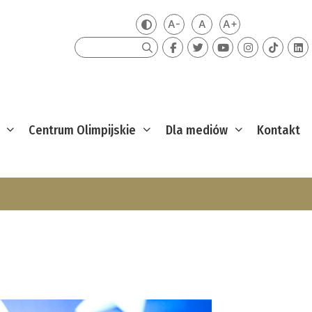
A-
A
A+
Zmień kontrast
Mniejsza czcionka
Domyślna czcionka
Większa czcion
Szukaj
Centrum Olimpijskie
Dla mediów
Kontakt