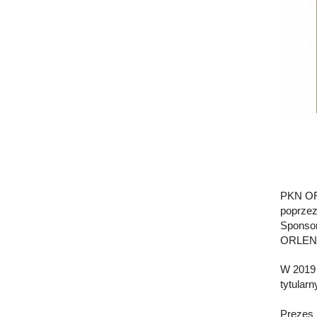
PKN ORL
poprzez
Sponsor
ORLEN 
W 2019 
tytular
Prezes 