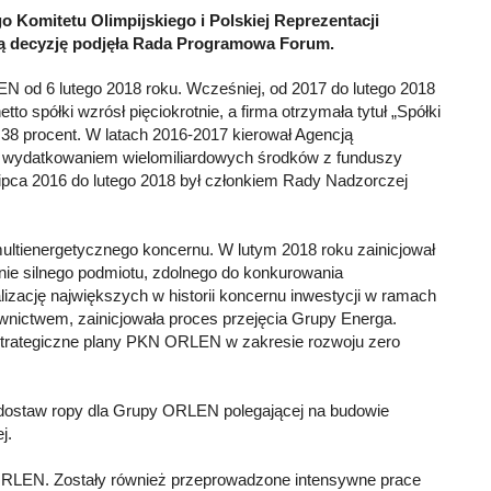
 Komitetu Olimpijskiego i Polskiej Reprezentacji
ką decyzję podjęła Rada Programowa Forum.
 od 6 lutego 2018 roku. Wcześniej, od 2017 do lutego 2018
o spółki wzrósł pięciokrotnie, a firma otrzymała tytuł „Spółki
38 procent. W latach 2016-2017 kierował Agencją
 z wydatkowaniem wielomiliardowych środków z funduszy
lipca 2016 do lutego 2018 był członkiem Rady Nadzorczej
tienergetycznego koncernu. W lutym 2018 roku zainicjował
nie silnego podmiotu, zdolnego do konkurowania
zację największych w historii koncernu inwestycji w ramach
wnictwem, zainicjowała proces przejęcia Grupy Energa.
w strategiczne plany PKN ORLEN w zakresie rozwoju zero
ji dostaw ropy dla Grupy ORLEN polegającej na budowie
j.
e ORLEN. Zostały również przeprowadzone intensywne prace