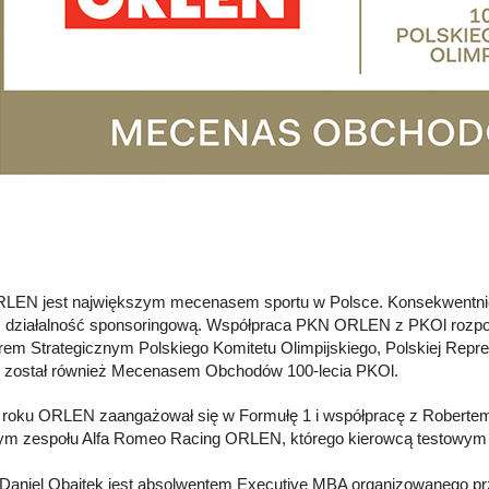
EN jest największym mecenasem sportu w Polsce. Konsekwentnie b
 działalność sponsoringową. Współpraca PKN ORLEN z PKOl rozpocz
em Strategicznym Polskiego Komitetu Olimpijskiego, Polskiej Reprez
został również Mecenasem Obchodów 100-lecia PKOl.
roku ORLEN zaangażował się w Formułę 1 i współpracę z Robertem K
nym zespołu Alfa Romeo Racing ORLEN, którego kierowcą testowym 
Daniel Obajtek jest absolwentem Executive MBA organizowanego 