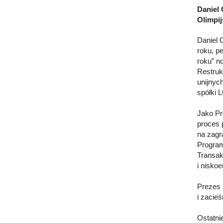
Daniel 
Olimpi
Daniel 
roku, p
roku” n
Restruk
unijnyc
spółki 
Jako Pr
proces 
na zagr
Program
Transak
i niskoe
Prezes 
i zacieś
Ostatni