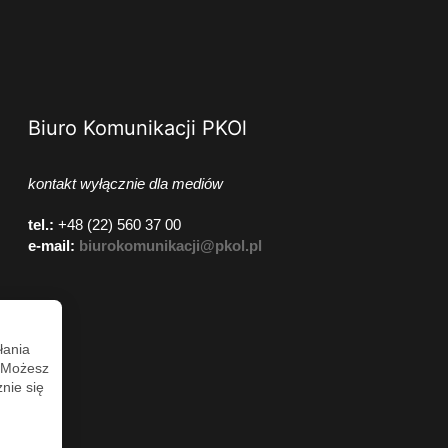
Biuro Komunikacji PKOl
kontakt wyłącznie dla mediów
tel.:
+48 (22) 560 37 00
e-mail:
biurokomunikacji@pkol.pl
łania
. Możesz
nie się