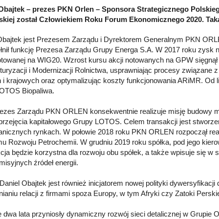
Obajtek – prezes PKN Orlen – Sponsora Strategicznego Polskiego
jskiej został Człowiekiem Roku Forum Ekonomicznego 2020. Ta
Obajtek jest Prezesem Zarządu i Dyrektorem Generalnym PKN ORLEN
ełnił funkcję Prezesa Zarządu Grupy Energa S.A. W 2017 roku zysk nett
otowanej na WIG20. Wzrost kursu akcji notowanych na GPW sięgnął 
turyzacji i Modernizacji Rolnictwa, usprawniając procesy związane
h i krajowych oraz optymalizując koszty funkcjonowania ARiMR. Od 
LOTOS Biopaliwa.
ezes Zarządu PKN ORLEN konsekwentnie realizuje misję budowy mul
przejęcia kapitałowego Grupy LOTOS. Celem transakcji jest stworze
anicznych rynkach. W połowie 2018 roku PKN ORLEN rozpoczął reali
u Rozwoju Petrochemii. W grudniu 2019 roku spółka, pod jego kiero
cja będzie korzystna dla rozwoju obu spółek, a także wpisuje się 
misyjnych źródeł energii.
Daniel Obajtek jest również inicjatorem nowej polityki dywersyfikac
nianiu relacji z firmami spoza Europy, w tym Afryki czy Zatoki Perskie
e dwa lata przyniosły dynamiczny rozwój sieci detalicznej w Grupi