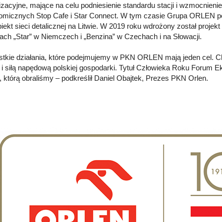
zacyjne, mające na celu podniesienie standardu stacji i wzmocnieni
omicznych Stop Cafe i Star Connect. W tym czasie Grupa ORLEN pojaw
iekt sieci detalicznej na Litwie. W 2019 roku wdrożony został proj
jach „Star” w Niemczech i „Benzina” w Czechach i na Słowacji.
tkie działania, które podejmujemy w PKN ORLEN mają jeden cel. C
e i siłą napędową polskiej gospodarki. Tytuł Człowieka Roku Forum E
, którą obraliśmy – podkreślił Daniel Obajtek, Prezes PKN Orlen.