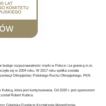
uduje rozpoznawalność marki w Polsce i za granicą m.in.
ęła się w 2004 roku. W 2017 roku spółka została
entacji Olimpijskiej i Polskiego Ruchu Olimpijskiego. PKN
ubicą, która jest kontynuowana. Od 2020 r. jest sponsorem
został Robert Kubica.
przez Gdańską Fundację Kształcenia Menedżerów