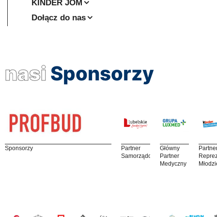
KINDER JOM
Dołącz do nas
nasi
Sponsorzy
Sponsorzy
Partner
Główny
Partne
Samorządowy
Partner
Reprez
Medyczny
Młodzi