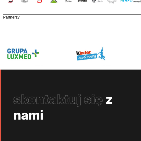
Partnerzy
skontaktuj się
z
nami