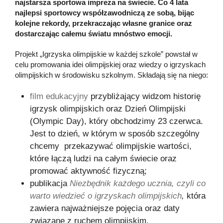
najstarsza sportowa impreza na świecie. Co 4 lata
najlepsi sportowcy współzawodniczą ze sobą, bijąc
kolejne rekordy, przekraczając własne granice oraz
dostarczając całemu światu mnóstwo emocji.
Projekt „Igrzyska olimpijskie w każdej szkole” powstał w
celu promowania idei olimpijskiej oraz wiedzy o igrzyskach
olimpijskich w środowisku szkolnym. Składają się na niego:
film edukacyjny
przybliżający widzom historię
igrzysk olimpijskich oraz Dzień Olimpijski
(Olympic Day), który obchodzimy 23 czerwca.
Jest to dzień, w którym w sposób szczególny
chcemy przekazywać olimpijskie wartości,
które łączą ludzi na całym świecie oraz
promować aktywność fizyczną;
publikacja
Niezbędnik każdego ucznia, czyli co
warto wiedzieć o igrzyskach olimpijskich
,
która
zawiera najważniejsze pojęcia oraz daty
związane z ruchem olimpijskim.