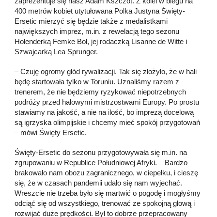
zaprezentuje się nasz Adam Kszczot. Z kolei w biegu na
400 metrów kobiet utytułowana Polka Justyna Święty-
Ersetic mierzyć się będzie także z medalistkami
największych imprez, m.in. z rewelacją tego sezonu
Holenderką Femke Bol, jej rodaczką Lisanne de Witte i
Szwajcarką Lea Sprunger.
– Czuję ogromy głód rywalizacji. Tak się złożyło, że w hali
będę startowała tylko w Toruniu. Uznaliśmy razem z
trenerem, że nie będziemy ryzykować niepotrzebnych
podróży przed halowymi mistrzostwami Europy. Po prostu
stawiamy na jakość, a nie na ilość, bo imprezą docelową
są igrzyska olimpijskie i chcemy mieć spokój przygotowań
– mówi Święty Ersetic.
Święty-Ersetic do sezonu przygotowywała się m.in. na
zgrupowaniu w Republice Południowej Afryki. – Bardzo
brakowało nam obozu zagranicznego, w ciepełku, i cieszę
się, że w czasach pandemii udało się nam wyjechać.
Wreszcie nie trzeba było się martwić o pogodę i mogłyśmy
odciąć się od wszystkiego, trenować ze spokojną głową i
rozwijać duże prędkości. Był to dobrze przepracowany