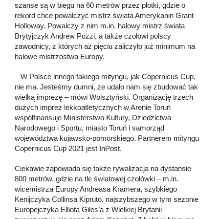
szanse są w biegu na 60 metrów przez płotki, gdzie o
rekord chce powalczyć mistrz świata Amerykanin Grant
Holloway. Powalczy z nim m.in. halowy mistrz świata
Brytyjczyk Andrew Pozzi, a także czołowi polscy
zawodnicy, z których aż pięciu zaliczyło już minimum na
halowe mistrzostwa Europy.
– W Polsce innego takiego mityngu, jak Copernicus Cup,
nie ma. Jesteśmy dumni, że udało nam się zbudować tak
wielką imprezę – mówi Wolsztyński. Organizację trzech
dużych imprez lekkoatletycznych w Arenie Toruń
współfinansuje Ministerstwo Kultury, Dziedzictwa
Narodowego i Sportu, miasto Toruń i samorząd
województwa kujawsko-pomorskiego. Partnerem mityngu
Copernicus Cup 2021 jest InPost.
Ciekawie zapowiada się także rywalizacja na dystansie
800 metrów, gdzie na tle światowej czołówki – m.in.
wicemistrza Europy Andreasa Kramera, szybkiego
Kenijczyka Collinsa Kipruto, najszybszego w tym sezonie
Europejczyka Elliota Giles’a z Wielkiej Brytanii