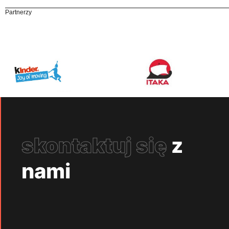
Partnerzy
skontaktuj się
z
nami