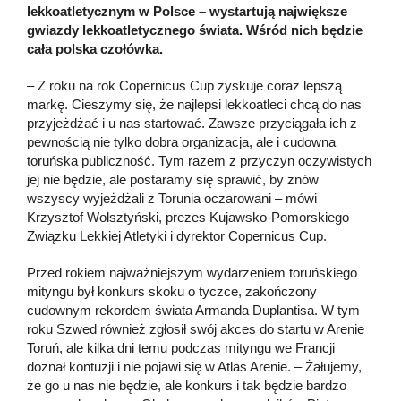
lekkoatletycznym w Polsce – wystartują największe
gwiazdy lekkoatletycznego świata. Wśród nich będzie
cała polska czołówka.
– Z roku na rok Copernicus Cup zyskuje coraz lepszą
markę. Cieszymy się, że najlepsi lekkoatleci chcą do nas
przyjeżdżać i u nas startować. Zawsze przyciągała ich z
pewnością nie tylko dobra organizacja, ale i cudowna
toruńska publiczność. Tym razem z przyczyn oczywistych
jej nie będzie, ale postaramy się sprawić, by znów
wszyscy wyjeżdżali z Torunia oczarowani – mówi
Krzysztof Wolsztyński, prezes Kujawsko-Pomorskiego
Związku Lekkiej Atletyki i dyrektor Copernicus Cup.
Przed rokiem najważniejszym wydarzeniem toruńskiego
mityngu był konkurs skoku o tyczce, zakończony
cudownym rekordem świata Armanda Duplantisa. W tym
roku Szwed również zgłosił swój akces do startu w Arenie
Toruń, ale kilka dni temu podczas mityngu we Francji
doznał kontuzji i nie pojawi się w Atlas Arenie. – Żałujemy,
że go u nas nie będzie, ale konkurs i tak będzie bardzo