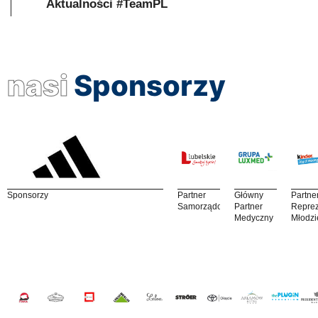
Aktualności #TeamPL
nasi
Sponsorzy
Sponsorzy
Partner
Główny
Partne
Samorządowy
Partner
Reprez
Medyczny
Młodzi