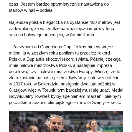
czas. Jestem bardzo optymistycznie nastawiona do
startów w hali – dodała.
Najlepsza polska biegaczka na dystansie 400 metrów jest
zadowolona, że wszystkie najważniejsze imprezy tego
sezonu halowego odbędą się w Arenie Toruń.
– Zaczynam od Copernicus Cup. To kosmiczny wręcz
miting, ja w zeszłym roku pobiłam tu przecież rekord
Polski, a Duplantis skoczył rekord świata. Później czekają
mnie halowe mistrzostwa Polski, a następnie impreza
docelowa, czyli halowe mistrzostwa Europy. Wierzę, że to
złoto zostanie na naszej ziemi. Byłyśmy złote w sztafecie
w 2017 roku w Belgradzie, następnie dwa lata później w
Glasgow, więc w Toruniu tym bardziej musi się udać. Medal
indywidualny również byłby spełnieniem marzeń i pięknym
początkiem sezonu olimpijskiego – mówiła Święty-Ersetic.