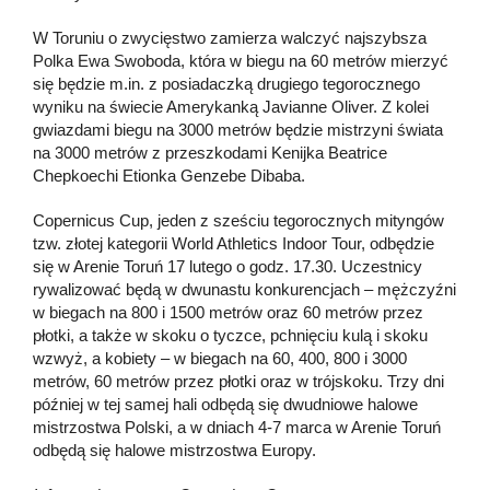
W Toruniu o zwycięstwo zamierza walczyć najszybsza
Polka Ewa Swoboda, która w biegu na 60 metrów mierzyć
się będzie m.in. z posiadaczką drugiego tegorocznego
wyniku na świecie Amerykanką Javianne Oliver. Z kolei
gwiazdami biegu na 3000 metrów będzie mistrzyni świata
na 3000 metrów z przeszkodami Kenijka Beatrice
Chepkoechi Etionka Genzebe Dibaba.
Copernicus Cup, jeden z sześciu tegorocznych mityngów
tzw. złotej kategorii World Athletics Indoor Tour, odbędzie
się w Arenie Toruń 17 lutego o godz. 17.30. Uczestnicy
rywalizować będą w dwunastu konkurencjach – mężczyźni
w biegach na 800 i 1500 metrów oraz 60 metrów przez
płotki, a także w skoku o tyczce, pchnięciu kulą i skoku
wzwyż, a kobiety – w biegach na 60, 400, 800 i 3000
metrów, 60 metrów przez płotki oraz w trójskoku. Trzy dni
później w tej samej hali odbędą się dwudniowe halowe
mistrzostwa Polski, a w dniach 4-7 marca w Arenie Toruń
odbędą się halowe mistrzostwa Europy.