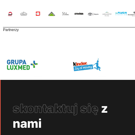
Partnerzy
skontaktuj się
z
nami