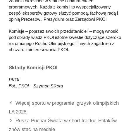
zadania określone w statucie i dokumentach
programowych. Każda z komisji to wyspecjalizowany
zespół ekspertów gotowy służyć pomocą, fachową radą i
opinią Prezesowi, Prezydium oraz Zarządowi PKOl.
Komisje – poprzez swoich przedstawicieli – mogą wnosić
pod obrady władz PKOl istotne kwestie dotyczące szeroko
rozumianego Ruchu Olimpijskiego i innych zagadnień z
obszaru zainteresowania PKOl.
Składy Komisji PKOl
PKOl
Fot.: PKOl – Szymon Sikora
Więcej sportu w programie igrzysk olimpijskich
LA 2028
Rusza Puchar Świata w short tracku. Polaków
znów stać na medale