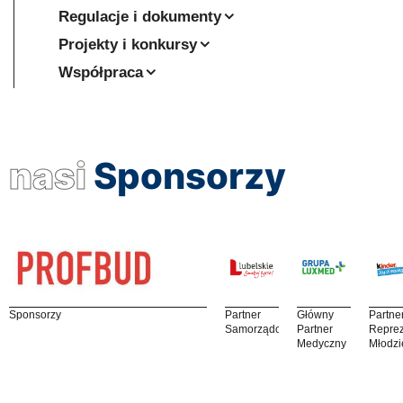
Regulacje i dokumenty
Projekty i konkursy
Współpraca
nasi
Sponsorzy
Sponsorzy
Partner
Główny
Partne
Samorządowy
Partner
Reprez
Medyczny
Młodzi