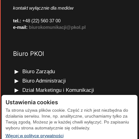
kontakt wyłącznie dla mediów
tel.:
+48 (22) 560 37 00
e-mail:
biurokomunikacji@pkol.pl
Biuro PKOl
Biuro Zarządu
Biuro Administracji
Dział Marketingu i Komunikacji
Dział Edukacji Olimpijskiej
Ustawienia cookies
Dział Finansów i Kadr
Ta strona używa plików cookie. Część z nich jest niezbędna do
działania serwisu. Inne, np. analityczne, uruchamiamy tylko za
Dział Projektów Olimpijskich
Twoją zgodą. Możesz je w każdej chwili wyłączyć. Po zapisaniu
Dział Programów Rozwojowych
wyboru strona automatycznie się odświeży.
(otwiera się w nowej karcie)
Więcej w polityce prywatności