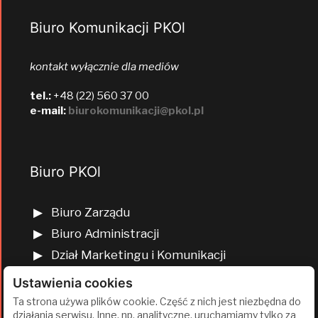
Biuro Komunikacji PKOl
kontakt wyłącznie dla mediów
tel.:
+48 (22) 560 37 00
e-mail:
biurokomunikacji@pkol.pl
Biuro PKOl
Biuro Zarządu
Biuro Administracji
Dział Marketingu i Komunikacji
Dział Edukacji Olimpijskiej
Ustawienia cookies
Dział Finansów i Kadr
Ta strona używa plików cookie. Część z nich jest niezbędna do
działania serwisu. Inne, np. analityczne, uruchamiamy tylko za