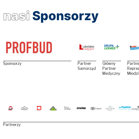
nasi
Sponsorzy
Sponsorzy
Partner
Główny
Partne
Samorządowy
Partner
Reprez
Medyczny
Młodz
Partnerzy