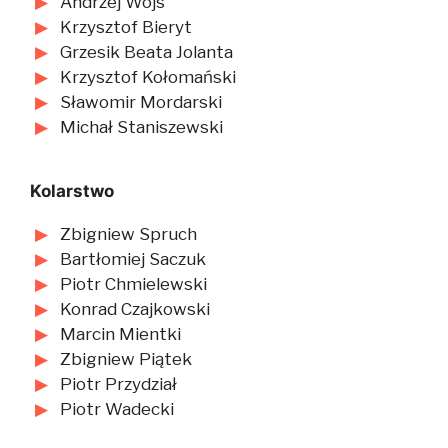
Andrzej Wójs
Krzysztof Bieryt
Grzesik Beata Jolanta
Krzysztof Kołomański
Sławomir Mordarski
Michał Staniszewski
Kolarstwo
Zbigniew Spruch
Bartłomiej Saczuk
Piotr Chmielewski
Konrad Czajkowski
Marcin Mientki
Zbigniew Piątek
Piotr Przydział
Piotr Wadecki