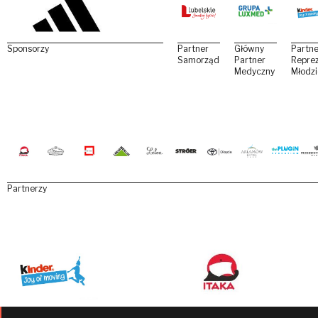
Sponsorzy
Partner
Główny
Partne
Samorządowy
Partner
Reprez
Medyczny
Młodz
Partnerzy