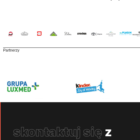
Partnerzy
skontaktuj się
z