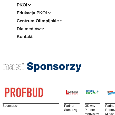
PKOl
Edukacja PKOl
Centrum Olimpijskie
Dla mediów
Kontakt
nasi
Sponsorzy
Sponsorzy
Partner
Główny
Partne
Samorządowy
Partner
Reprez
Medyczny
Młodzi