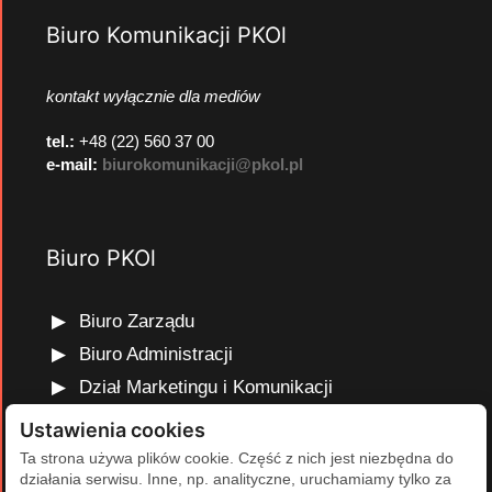
Biuro Komunikacji PKOl
kontakt wyłącznie dla mediów
tel.:
+48 (22) 560 37 00
e-mail:
biurokomunikacji@pkol.pl
Biuro PKOl
Biuro Zarządu
Biuro Administracji
Dział Marketingu i Komunikacji
Dział Edukacji Olimpijskiej
Ustawienia cookies
Dział Finansów i Kadr
Ta strona używa plików cookie. Część z nich jest niezbędna do
działania serwisu. Inne, np. analityczne, uruchamiamy tylko za
Dział Projektów Olimpijskich