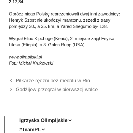
2.17,34.
Oprócz niego Polskę reprezentowali dwaj inni zawodnicy:
Henryk Szost nie ukończył maratonu, zszedł z trasy
pomiędzy 30., a 35. km, a Yared Shegumo był 128.
Wygrał Eliud Kipchoge (Kenia), 2. miejsce zajął Feyisa
Lilesa (Etiopia), a 3. Galen Rupp (USA).
www.olimpijski.pl
Fot.: Michał Krukowski
Piłkarze ręczni bez medalu w Rio
Gadżijew przegrał w pierwszej walce
Igrzyska Olimpijskie
#TeamPL