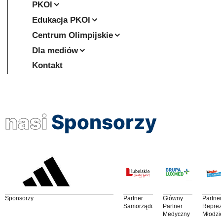
PKOl
Edukacja PKOl
Centrum Olimpijskie
Dla mediów
Kontakt
nasi
Sponsorzy
Sponsorzy
Partner
Główny
Partne
Samorządowy
Partner
Reprez
Medyczny
Młodzi