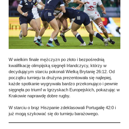
W wielkim finale mężczyzn po złoto i bezpośrednią
kwalifikację olimpijską sięgnęli Irlandczycy, którzy w
decydującym starciu pokonali Wielką Brytanię 26:12. Od
początku turnieju ta drużyna prezentowała się najlepiej,
każde spotkanie wygrywała bardzo przekonująco i pewnie
sięgnęła po triumf w Igrzyskach Europejskich, pokazując w
Krakowie naprawdę dobre rugby.
W starciu o brąz Hiszpanie zdeklasowali Portugalię 42:0 i
już mogą szykować się do turnieju barażowego.