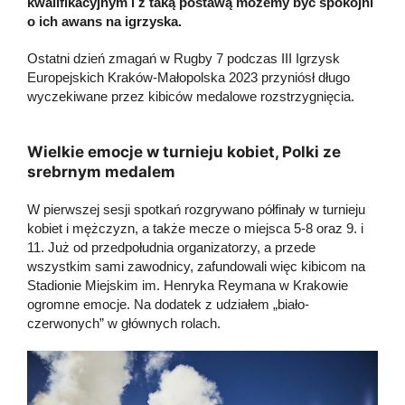
kwalifikacyjnym i z taką postawą możemy być spokojni
o ich awans na igrzyska.
Ostatni dzień zmagań w Rugby 7 podczas III Igrzysk
Europejskich Kraków-Małopolska 2023 przyniósł długo
wyczekiwane przez kibiców medalowe rozstrzygnięcia.
Wielkie emocje w turnieju kobiet, Polki ze
srebrnym medalem
W pierwszej sesji spotkań rozgrywano półfinały w turnieju
kobiet i mężczyzn, a także mecze o miejsca 5-8 oraz 9. i
11. Już od przedpołudnia organizatorzy, a przede
wszystkim sami zawodnicy, zafundowali więc kibicom na
Stadionie Miejskim im. Henryka Reymana w Krakowie
ogromne emocje. Na dodatek z udziałem „biało-
czerwonych” w głównych rolach.