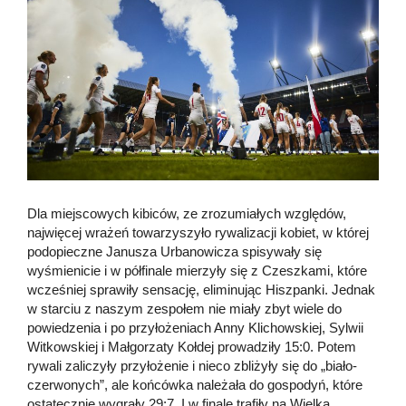
Dla miejscowych kibiców, ze zrozumiałych względów,
najwięcej wrażeń towarzyszyło rywalizacji kobiet, w której
podopieczne Janusza Urbanowicza spisywały się
wyśmienicie i w półfinale mierzyły się z Czeszkami, które
wcześniej sprawiły sensację, eliminując Hiszpanki. Jednak
w starciu z naszym zespołem nie miały zbyt wiele do
powiedzenia i po przyłożeniach Anny Klichowskiej, Sylwii
Witkowskiej i Małgorzaty Kołdej prowadziły 15:0. Potem
rywali zaliczyły przyłożenie i nieco zbliżyły się do „biało-
czerwonych”, ale końcówka należała do gospodyń, które
ostatecznie wygrały 29:7. I w finale trafiły na Wielką