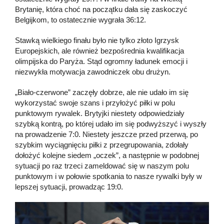
Brytanię, która choć na początku dała się zaskoczyć
Belgijkom, to ostatecznie wygrała 36:12.
Stawką wielkiego finału było nie tylko złoto Igrzysk
Europejskich, ale również bezpośrednia kwalifikacja
olimpijska do Paryża. Stąd ogromny ładunek emocji i
niezwykła motywacja zawodniczek obu drużyn.
„Biało-czerwone” zaczęły dobrze, ale nie udało im się
wykorzystać swoje szans i przyłożyć piłki w polu
punktowym rywalek. Brytyjki niestety odpowiedziały
szybką kontrą, po której udało im się podwyższyć i wyszły
na prowadzenie 7:0. Niestety jeszcze przed przerwą, po
szybkim wyciągnięciu piłki z przegrupowania, zdołały
dołożyć kolejne siedem „oczek”, a następnie w podobnej
sytuacji po raz trzeci zameldować się w naszym polu
punktowym i w połowie spotkania to nasze rywalki były w
lepszej sytuacji, prowadząc 19:0.