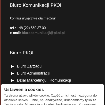
Biuro Komunikacji PKOl
kontakt wyłącznie dla mediów
tel.:
+48 (22) 560 37 00
e-mail:
biurokomunikacji@pkol.pl
Biuro PKOl
Biuro Zarządu
Biuro Administracji
Dział Marketingu i Komunikacji
Dział Edukacji Olimpijskiej
Ustawienia cookies
Dział Finansów i Kadr
Ta strona używa plików cookie. Część z nich jest niezbędna do
działania serwisu. Inne, np. analityczne, uruchamiamy tylko za
Dział Projektów Olimpijskich
Twoją zgodą. Możesz je w każdej chwili wyłączyć. Po zapisaniu