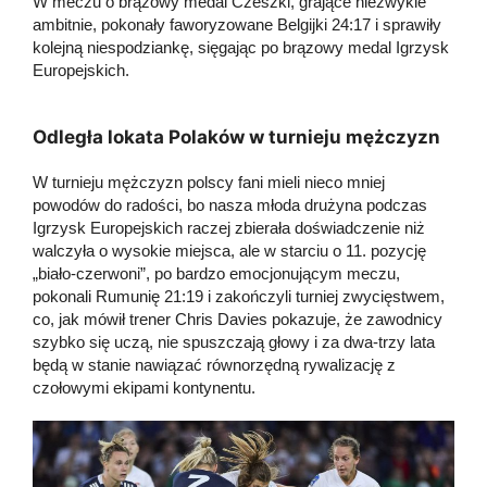
W meczu o brązowy medal Czeszki, grające niezwykle
ambitnie, pokonały faworyzowane Belgijki 24:17 i sprawiły
kolejną niespodziankę, sięgając po brązowy medal Igrzysk
Europejskich.
Odległa lokata Polaków w turnieju mężczyzn
W turnieju mężczyzn polscy fani mieli nieco mniej
powodów do radości, bo nasza młoda drużyna podczas
Igrzysk Europejskich raczej zbierała doświadczenie niż
walczyła o wysokie miejsca, ale w starciu o 11. pozycję
„biało-czerwoni”, po bardzo emocjonującym meczu,
pokonali Rumunię 21:19 i zakończyli turniej zwycięstwem,
co, jak mówił trener Chris Davies pokazuje, że zawodnicy
szybko się uczą, nie spuszczają głowy i za dwa-trzy lata
będą w stanie nawiązać równorzędną rywalizację z
czołowymi ekipami kontynentu.