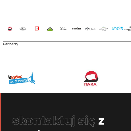
Partnerzy
skontaktuj się
z