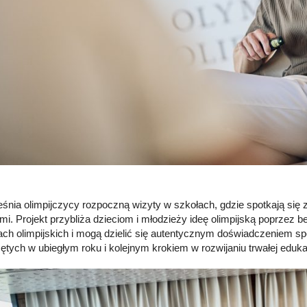
śnia olimpijczycy rozpoczną wizyty w szkołach, gdzie spotkają się 
mi. Projekt przybliża dzieciom i młodzieży ideę olimpijską poprzez 
ach olimpijskich i mogą dzielić się autentycznym doświadczeniem spo
ętych w ubiegłym roku i kolejnym krokiem w rozwijaniu trwałej edukacj