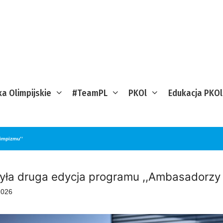
ka Olimpijskie
#TeamPL
PKOl
Edukacja PKOl
impizmu’’
yła druga edycja programu ,,Ambasadorzy 
2026