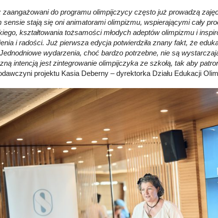
 zaangażowani do programu olimpijczycy często już prowadzą zajęcia
sensie stają się oni animatorami olimpizmu, wspierającymi cały pr
skiego, kształtowania tożsamości młodych adeptów olimpizmu i inspi
enia i radości. Już pierwsza edycja potwierdziła znany fakt, że eduka
 Jednodniowe wydarzenia, choć bardzo potrzebne, nie są wystarcz
zną intencją jest zintegrowanie olimpijczyka ze szkołą, tak aby patro
dawczyni projektu Kasia Deberny – dyrektorka Działu Edukacji Olimp