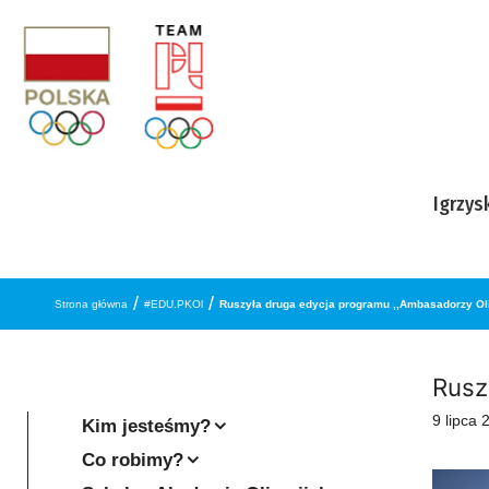
Przejdź do treści
Igrzys
/
/
Strona główna
#EDU.PKOl
Ruszyła druga edycja programu ,,Ambasadorzy Ol
Rusz
9 lipca 
Kim jesteśmy?
Co robimy?