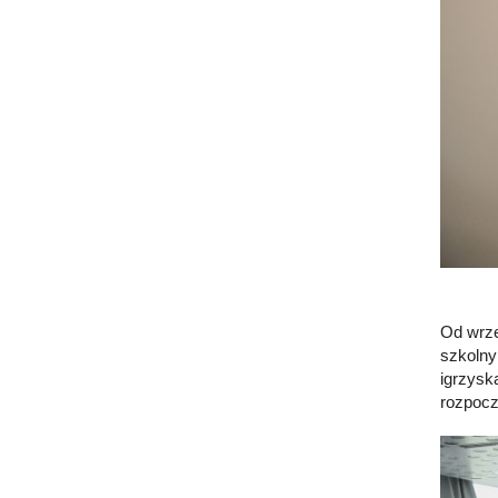
Od wrze
szkolny
igrzysk
rozpocz