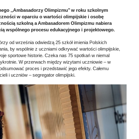
jnego ,,Ambasadorzy Olimpizmu’’ w roku szkolnym
zności w oparciu o wartości olimpijskie i osobę
ecznością szkolną a Ambasadorem Olimpizmu nabiera
ścią wspólnego procesu edukacyjnego i projektowego.
którzy od września odwiedzą 25 szkół imienia Polskich
nia, by wspólnie z uczniami odkrywać wartości olimpijskie,
oje sportowe historie. Czeka nas 75 spotkań w niemal
zykrotnie. W przerwach między wizytami uczniowie – w
a podsumować proces i przedstawić jego efekty. Całemu
i i uczniów – segregator olimpijski.