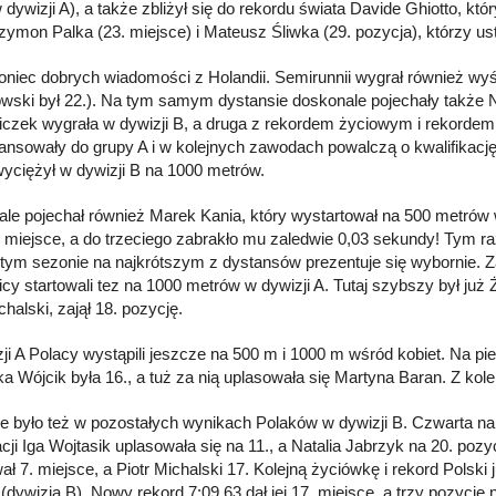
 dywizji A), a także zbliżył się do rekordu świata Davide Ghiotto, kt
zymon Palka (23. miejsce) i Mateusz Śliwka (29. pozycja), którzy us
koniec dobrych wiadomości z Holandii. Semirunnii wygrał również wy
wski był 22.). Na tym samym dystansie doskonale pojechały także N
czek wygrała w dywizji B, a druga z rekordem życiowym i rekordem Po
ansowały do grupy A i w kolejnych zawodach powalczą o kwalifikację
wyciężył w dywizji B na 1000 metrów.
le pojechał również Marek Kania, który wystartował na 500 metrów w 
 miejsce, a do trzeciego zabrakło mu zaledwie 0,03 sekundy! Tym ra
 tym sezonie na najkrótszym z dystansów prezentuje się wybornie. 
cy startowali tez na 1000 metrów w dywizji A. Tutaj szybszy był już 
chalski, zajął 18. pozycję.
ji A Polacy wystąpili jeszcze na 500 m i 1000 m wśród kobiet. Na 
ka Wójcik była 16., a tuż za nią uplasowała się Martyna Baran. Z kol
e było też w pozostałych wynikach Polaków w dywizji B. Czwarta na
acji Iga Wojtasik uplasowała się na 11., a Natalia Jabrzyk na 20. poz
ł 7. miejsce, a Piotr Michalski 17. Kolejną życiówkę i rekord Polski 
(dywizja B). Nowy rekord 7:09.63 dał jej 17. miejsce, a trzy pozycj