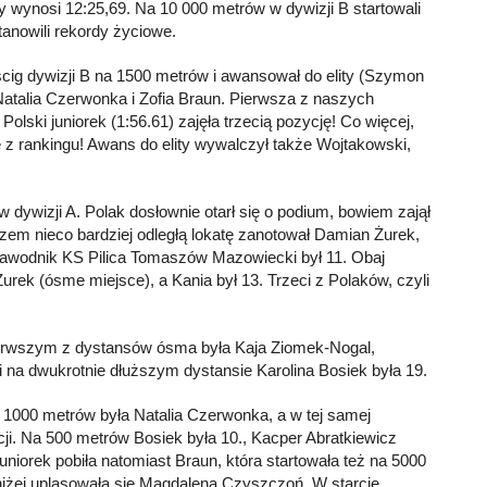
óry wynosi 12:25,69. Na 10 000 metrów w dywizji B startowali
tanowili rekordy życiowe.
ścig dywizji B na 1500 metrów i awansował do elity (Szymon
atalia Czerwonka i Zofia Braun. Pierwsza z naszych
lski juniorek (1:56.61) zajęła trzecią pozycję! Co więcej,
 z rankingu! Awans do elity wywalczył także Wojtakowski,
dywizji A. Polak dosłownie otarł się o podium, bowiem zajął
zem nieco bardziej odległą lokatę zanotował Damian Żurek,
Zawodnik KS Pilica Tomaszów Mazowiecki był 11. Obaj
Żurek (ósme miejsce), a Kania był 13. Trzeci z Polaków, czyli
pierwszym z dystansów ósma była Kaja Ziomek-Nogal,
ei na dwukrotnie dłuższym dystansie Karolina Bosiek była 19.
 1000 metrów była Natalia Czerwonka, a w tej samej
ycji. Na 500 metrów Bosiek była 10., Kacper Abratkiewicz
juniorek pobiła natomiast Braun, która startowała też na 5000
e niżej uplasowała się Magdalena Czyszczoń. W starcie