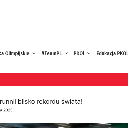
ka Olimpijskie
#TeamPL
PKOl
Edukacja PKOl
unnii blisko rekordu świata!
ia 2025