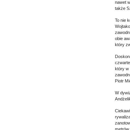
nawet w
także S
To nie 
Wojtako
zawodni
obie aw
który z
Doskona
czwarte
który w
zawodni
Piotr Mi
W dywiz
Andżeli
Ciekawi
rywaliz
zanotowa
metrów 