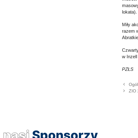
masowym
lokata).
Miły ak
razem w
Abratki
Czwarty
w Inzell
PZŁS
Ogól
ZIO 
nasi
Sponsorzy