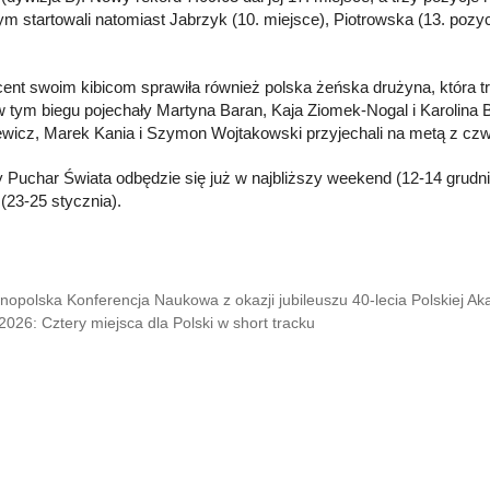
 startowali natomiast Jabrzyk (10. miejsce), Piotrowska (13. pozyc
cent swoim kibicom sprawiła również polska żeńska drużyna, która
 tym biegu pojechały Martyna Baran, Kaja Ziomek-Nogal i Karolina B
ewicz, Marek Kania i Szymon Wojtakowski przyjechali na metą z c
 Puchar Świata odbędzie się już w najbliższy weekend (12-14 grudn
 (23-25 stycznia).
nopolska Konferencja Naukowa z okazji jubileuszu 40-lecia Polskiej Aka
2026: Cztery miejsca dla Polski w short tracku