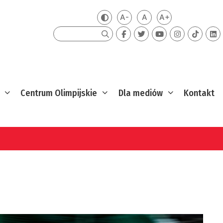
A-
A
A+
Zmień kontrast
Mniejsza czcionka
Domyślna czcionka
Większa czcion
Szukaj
Centrum Olimpijskie
Dla mediów
Kontakt