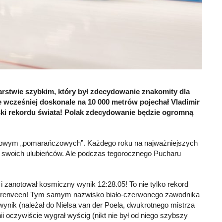
arstwie szybkim, który był zdecydowanie znakomity dla
e wcześniej doskonale na 10 000 metrów pojechał Vladimir
liski rekordu świata! Polak zdecydowanie będzie ogromną
arodowym „pomarańczowych”. Każdego roku na najważniejszych
 swoich ulubieńców. Ale podczas tegorocznego Pucharu
 zanotował kosmiczny wynik 12:28.05! To nie tylko rekord
w Heerenveen! Tym samym nazwisko biało-czerwonego zawodnika
wynik (należał do Nielsa van der Poela, dwukrotnego mistrza
ii oczywiście wygrał wyścig (nikt nie był od niego szybszy