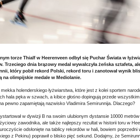
nym torze Thialf w Heerenveen odbył się Puchar Świata w łyżwi
. Trzeciego dnia brązowy medal wywalczyła żeńska sztafeta, al
nii, który pobił rekord Polski, rekord toru i zanotował wynik b
ą na olimpijskie medale w Mediolanie.
to mekka holenderskiego łyżwiarstwa, które jest z kolei sportem n
h hala pęka w szwach, a kibice głośno dopingują przede wszystkim
na pewno zapamiętają nazwisko Vladimira Semirunnija. Dlaczego?
ystartował w dywizji B na swoim ulubionym dystansie 10000 metrów i
i życiowy zawodnika, ale także najlepszy rezultat w historii toru 
 uroczyście odsłonięte na tablicy rekordów w hali, bowiem poprzedni 
skiego z Pekinu) poprawił o blisko pięć sekund. Dodajmy, że Semirunn