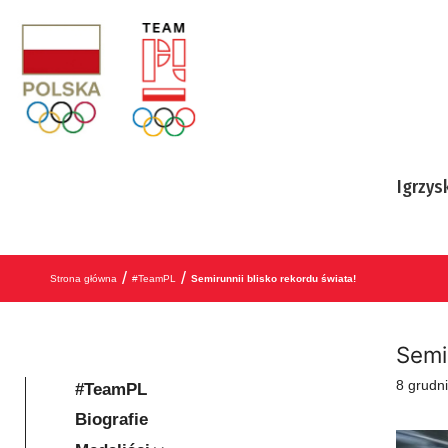
Przejdź do treści
Igrzys
/
/
Strona główna
#TeamPL
Semirunnii blisko rekordu świata!
Semir
8 grudn
#TeamPL
Biografie