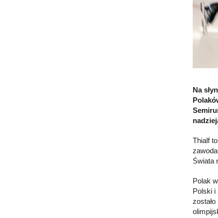
Na słyn
Polaków
Semirun
nadziej
Thialf 
zawodac
Świata 
Polak w
Polski 
zostało
olimpij