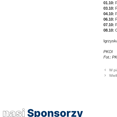
01.10:
P
03.10:
P
04.10:
P
06.10:
P
07.10:
P
08.10:
C
Igrzysk
PKOl
Fot.: P
W pi
Wiel
nasi
Sponsorzy