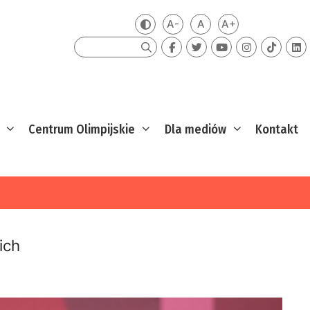
A-
A
A+
Zmień kontrast
Mniejsza czcionka
Domyślna czcionka
Większa czcion
Szukaj
Centrum Olimpijskie
Dla mediów
Kontakt
ich