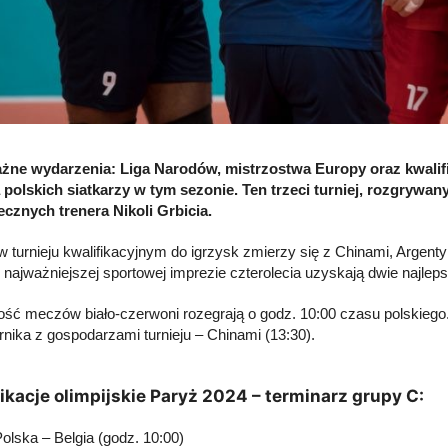
żne wydarzenia: Liga Narodów, mistrzostwa Europy oraz kwalifik
 polskich siatkarzy w tym sezonie. Ten trzeci turniej, rozgryw
cznych trenera Nikoli Grbicia.
w turnieju kwalifikacyjnym do igrzysk zmierzy się z Chinami, Argent
w najważniejszej sportowej imprezie czterolecia uzyskają dwie najlep
ść meczów biało-czerwoni rozegrają o godz. 10:00 czasu polskiego
rnika z gospodarzami turnieju – Chinami (13:30).
ikacje olimpijskie Paryż 2024 – terminarz grupy C:
olska – Belgia (godz. 10:00)