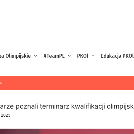
ka Olimpijskie
#TeamPL
PKOl
Edukacja PKOl
ch
arze poznali terminarz kwalifikacji olimpijsk
 2023