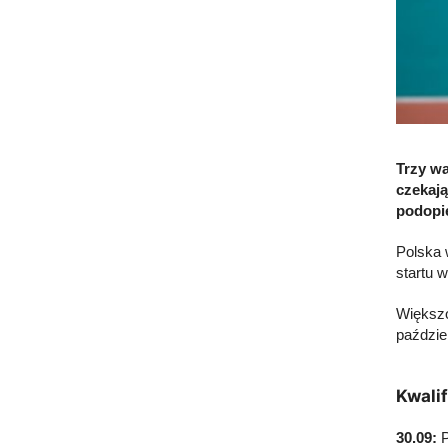
Trzy wa
czekają
podopie
Polska 
startu 
Większo
paździe
Kwalif
30.09:
P