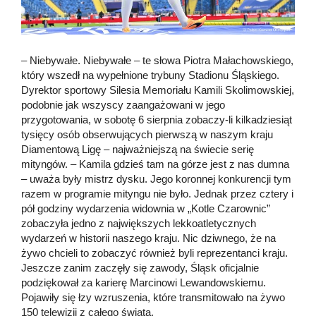
– Niebywałe. Niebywałe – te słowa Piotra Małachowskiego,
który wszedł na wypełnione trybuny Stadionu Śląskiego.
Dyrektor sportowy Silesia Memoriału Kamili Skolimowskiej,
podobnie jak wszyscy zaangażowani w jego
przygotowania, w sobotę 6 sierpnia zobaczy-li kilkadziesiąt
tysięcy osób obserwujących pierwszą w naszym kraju
Diamentową Ligę – najważniejszą na świecie serię
mityngów. – Kamila gdzieś tam na górze jest z nas dumna
– uważa były mistrz dysku. Jego koronnej konkurencji tym
razem w programie mityngu nie było. Jednak przez cztery i
pół godziny wydarzenia widownia w „Kotle Czarownic”
zobaczyła jedno z największych lekkoatletycznych
wydarzeń w historii naszego kraju. Nic dziwnego, że na
żywo chcieli to zobaczyć również byli reprezentanci kraju.
Jeszcze zanim zaczęły się zawody, Śląsk oficjalnie
podziękował za karierę Marcinowi Lewandowskiemu.
Pojawiły się łzy wzruszenia, które transmitowało na żywo
150 telewizji z całego świata.