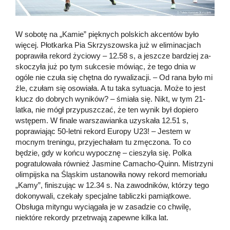
W sobotę na „Kamie” pięknych polskich akcentów było
więcej. Płotkarka Pia Skrzyszowska już w eliminacjach
poprawiła rekord życiowy – 12.58 s, a jeszcze bardziej za-
skoczyła już po tym sukcesie mówiąc, że tego dnia w
ogóle nie czuła się chętna do rywalizacji. – Od rana było mi
źle, czułam się osowiała. A tu taka sytuacja. Może to jest
klucz do dobrych wyników? – śmiała się. Nikt, w tym 21-
latka, nie mógł przypuszczać, że ten wynik był dopiero
wstępem. W finale warszawianka uzyskała 12.51 s,
poprawiając 50-letni rekord Europy U23! – Jestem w
mocnym treningu, przyjechałam tu zmęczona. To co
będzie, gdy w końcu wypocznę – cieszyła się. Polka
pogratulowała również Jasmine Camacho-Quinn. Mistrzyni
olimpijska na Śląskim ustanowiła nowy rekord memoriału
„Kamy”, finiszując w 12.34 s. Na zawodników, którzy tego
dokonywali, czekały specjalne tabliczki pamiątkowe.
Obsługa mityngu wyciągała je w zasadzie co chwilę,
niektóre rekordy przetrwają zapewne kilka lat.