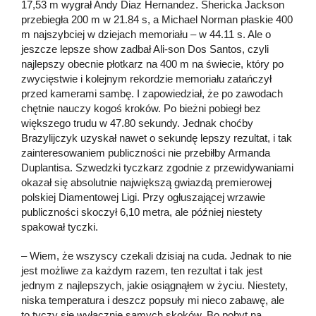
17,53 m wygrał Andy Diaz Hernandez. Shericka Jackson
przebiegła 200 m w 21.84 s, a Michael Norman płaskie 400
m najszybciej w dziejach memoriału – w 44.11 s. Ale o
jeszcze lepsze show zadbał Ali-son Dos Santos, czyli
najlepszy obecnie płotkarz na 400 m na świecie, który po
zwycięstwie i kolejnym rekordzie memoriału zatańczył
przed kamerami sambę. I zapowiedział, że po zawodach
chętnie nauczy kogoś kroków. Po bieżni pobiegł bez
większego trudu w 47.80 sekundy. Jednak choćby
Brazylijczyk uzyskał nawet o sekundę lepszy rezultat, i tak
zainteresowaniem publiczności nie przebiłby Armanda
Duplantisa. Szwedzki tyczkarz zgodnie z przewidywaniami
okazał się absolutnie największą gwiazdą premierowej
polskiej Diamentowej Ligi. Przy ogłuszającej wrzawie
publiczności skoczył 6,10 metra, ale później niestety
spakował tyczki.
– Wiem, że wszyscy czekali dzisiaj na cuda. Jednak to nie
jest możliwe za każdym razem, ten rezultat i tak jest
jednym z najlepszych, jakie osiągnąłem w życiu. Niestety,
niska temperatura i deszcz popsuły mi nieco zabawę, ale
to tyczy się wyłącznie samych skoków. Bo pobyt na