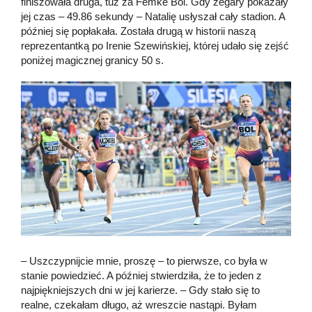
finiszowała druga, tuż za Femke Bol. Gdy zegary pokazały
jej czas – 49.86 sekundy – Natalię usłyszał cały stadion. A
później się popłakała. Została drugą w historii naszą
reprezentantką po Irenie Szewińskiej, której udało się zejść
poniżej magicznej granicy 50 s.
– Uszczypnijcie mnie, proszę – to pierwsze, co była w
stanie powiedzieć. A później stwierdziła, że to jeden z
najpiękniejszych dni w jej karierze. – Gdy stało się to
realne, czekałam długo, aż wreszcie nastąpi. Byłam