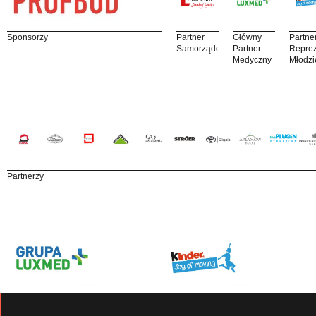
Sponsorzy
Partner
Główny
Partne
Samorządowy
Partner
Reprez
Medyczny
Młodzi
Partnerzy