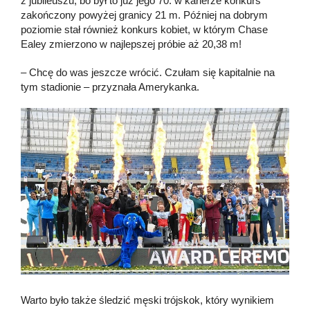
z jubileuszu, bo był to już jego 70. w karierze konkurs
zakończony powyżej granicy 21 m. Później na dobrym
poziomie stał również konkurs kobiet, w którym Chase
Ealey zmierzono w najlepszej próbie aż 20,38 m!
– Chcę do was jeszcze wrócić. Czułam się kapitalnie na
tym stadionie – przyznała Amerykanka.
Warto było także śledzić męski trójskok, który wynikiem