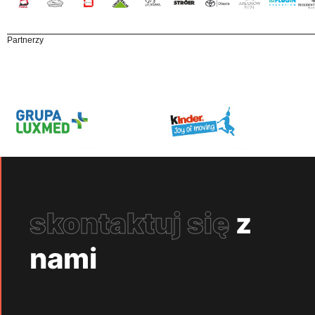
Partnerzy
skontaktuj się
z
nami