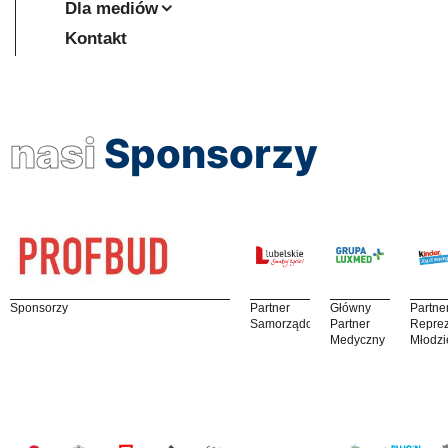
Dla mediów
Kontakt
nasi
Sponsorzy
Sponsorzy
Partner
Główny
Partne
Samorządowy
Partner
Reprez
Medyczny
Młodzi