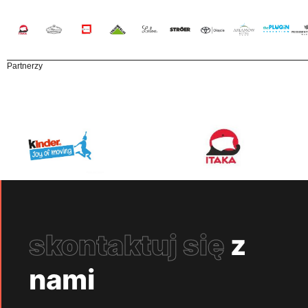
Partnerzy
skontaktuj się
z
nami