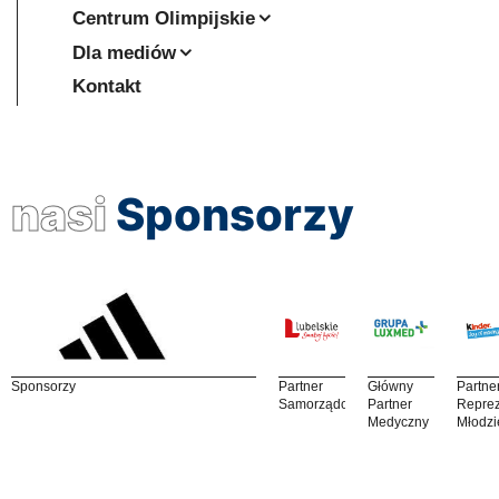
Centrum Olimpijskie
Dla mediów
Kontakt
nasi
Sponsorzy
Sponsorzy
Partner
Główny
Partne
Samorządowy
Partner
Reprez
Medyczny
Młodzi