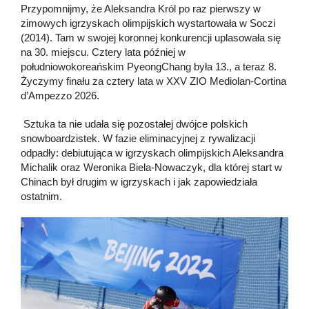
Przypomnijmy, że Aleksandra Król po raz pierwszy w
zimowych igrzyskach olimpijskich wystartowała w Soczi
(2014). Tam w swojej koronnej konkurencji uplasowała się
na 30. miejscu. Cztery lata później w
południowokoreańskim PyeongChang była 13., a teraz 8.
Życzymy finału za cztery lata w XXV ZIO Mediolan-Cortina
d’Ampezzo 2026.
Sztuka ta nie udała się pozostałej dwójce polskich
snowboardzistek. W fazie eliminacyjnej z rywalizacji
odpadły: debiutująca w igrzyskach olimpijskich Aleksandra
Michalik oraz Weronika Biela-Nowaczyk, dla której start w
Chinach był drugim w igrzyskach i jak zapowiedziała
ostatnim.