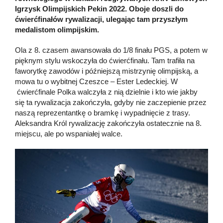
Igrzysk Olimpijskich Pekin 2022. Oboje doszli do
ćwierćfinałów rywalizacji, ulegając tam przyszłym
medalistom olimpijskim.
Ola z 8. czasem awansowała do 1/8 finału PGS, a potem w
pięknym stylu wskoczyła do ćwierćfinału. Tam trafiła na
faworytkę zawodów i późniejszą mistrzynię olimpijską, a
mowa tu o wybitnej Czeszce – Ester Ledeckiej. W
ćwierćfinale Polka walczyła z nią dzielnie i kto wie jakby
się ta rywalizacja zakończyła, gdyby nie zaczepienie przez
naszą reprezentantkę o bramkę i wypadnięcie z trasy.
Aleksandra Król rywalizację zakończyła ostatecznie na 8.
miejscu, ale po wspaniałej walce.