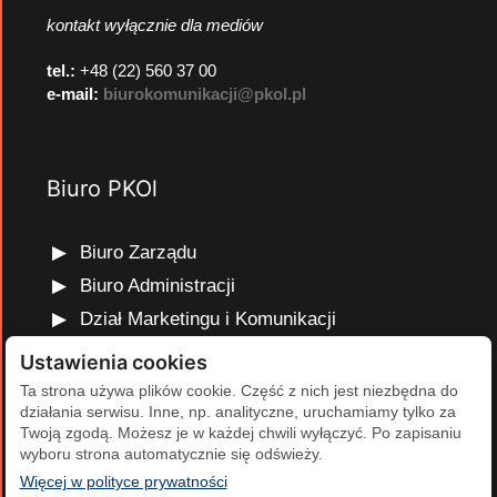
kontakt wyłącznie dla mediów
tel.:
+48 (22) 560 37 00
e-mail:
biurokomunikacji@pkol.pl
Biuro PKOl
Biuro Zarządu
Biuro Administracji
Dział Marketingu i Komunikacji
Dział Edukacji Olimpijskiej
Ustawienia cookies
Dział Finansów i Kadr
Ta strona używa plików cookie. Część z nich jest niezbędna do
działania serwisu. Inne, np. analityczne, uruchamiamy tylko za
Dział Projektów Olimpijskich
Twoją zgodą. Możesz je w każdej chwili wyłączyć. Po zapisaniu
Dział Programów Rozwojowych
wyboru strona automatycznie się odświeży.
(otwiera się w nowej karcie)
Więcej w polityce prywatności