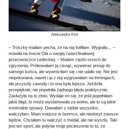
Aleksandra Król
– Troszkę miałam pecha, że na nią trafiłam. Wygrała… –
mówiła na mecie Ola o swojej ćwierćfinałowej
przeciwniczce Ledeckiej. – Miałam ciężki orzech do
zgryzienia. Próbowałam ją cisnąć, wywierać presję do
samego końca, ale wywróciłam się i nie udało się. Nie jest
niepokonana, nawet i ja z nią wygrywałam na treningach,
ale przyszły zawody i to ona była lepsza. Jeździła
przepięknie, nie popełniła żadnego błędu praktycznie.
Zasłużyła na to złoto. Wydaje mi się, że jeśli popełniłam
jakiś błąd, to może wystartowała za wolno, ale to są takie
minimalne sprawy. Dawałam z siebie wszystko,
walczyłam. Mam miejsce w ósemce, ale niedosyt zawsze
będzie. Chciałam tu walczyć o medal, ale nie wyszło. Taki
jest ten sport, ale jedynie moje pocieszenie to to, że