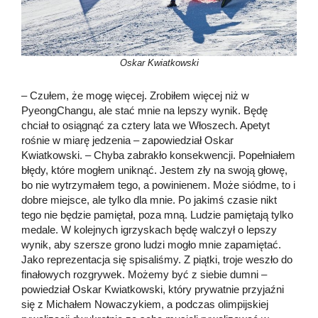
Oskar Kwiatkowski
– Czułem, że mogę więcej. Zrobiłem więcej niż w
PyeongChangu, ale stać mnie na lepszy wynik. Będę
chciał to osiągnąć za cztery lata we Włoszech. Apetyt
rośnie w miarę jedzenia – zapowiedział Oskar
Kwiatkowski. – Chyba zabrakło konsekwencji. Popełniałem
błędy, które mogłem uniknąć. Jestem zły na swoją głowę,
bo nie wytrzymałem tego, a powinienem. Może siódme, to i
dobre miejsce, ale tylko dla mnie. Po jakimś czasie nikt
tego nie będzie pamiętał, poza mną. Ludzie pamiętają tylko
medale. W kolejnych igrzyskach będę walczył o lepszy
wynik, aby szersze grono ludzi mogło mnie zapamiętać.
Jako reprezentacja się spisaliśmy. Z piątki, troje weszło do
finałowych rozgrywek. Możemy być z siebie dumni –
powiedział Oskar Kwiatkowski, który prywatnie przyjaźni
się z Michałem Nowaczykiem, a podczas olimpijskiej