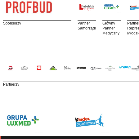
Sponsorzy
Partner
Główny
Partne
Samorządowy
Partner
Reprez
Medyczny
Młodzi
Partnerzy