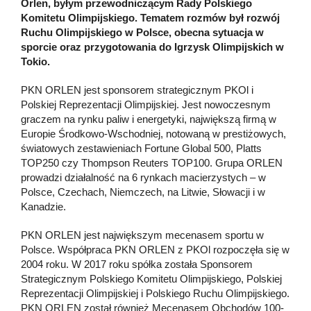
Orlen, byłym przewodniczącym Rady Polskiego
Komitetu Olimpijskiego. Tematem rozmów był rozwój
Ruchu Olimpijskiego w Polsce, obecna sytuacja w
sporcie oraz przygotowania do Igrzysk Olimpijskich w
Tokio.
PKN ORLEN jest sponsorem strategicznym PKOl i
Polskiej Reprezentacji Olimpijskiej. Jest nowoczesnym
graczem na rynku paliw i energetyki, największą firmą w
Europie Środkowo-Wschodniej, notowaną w prestiżowych,
światowych zestawieniach Fortune Global 500, Platts
TOP250 czy Thompson Reuters TOP100. Grupa ORLEN
prowadzi działalność na 6 rynkach macierzystych – w
Polsce, Czechach, Niemczech, na Litwie, Słowacji i w
Kanadzie.
PKN ORLEN jest największym mecenasem sportu w
Polsce. Współpraca PKN ORLEN z PKOl rozpoczęła się w
2004 roku. W 2017 roku spółka została Sponsorem
Strategicznym Polskiego Komitetu Olimpijskiego, Polskiej
Reprezentacji Olimpijskiej i Polskiego Ruchu Olimpijskiego.
PKN ORLEN został również Mecenasem Obchodów 100-