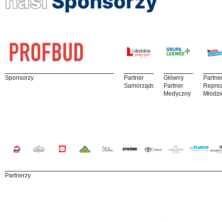
nasi
Sponsorzy
Sponsorzy
Partner
Główny
Partne
Samorządowy
Partner
Reprez
Medyczny
Młodzi
Partnerzy