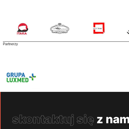
Partnerzy
skontaktuj się
z nam