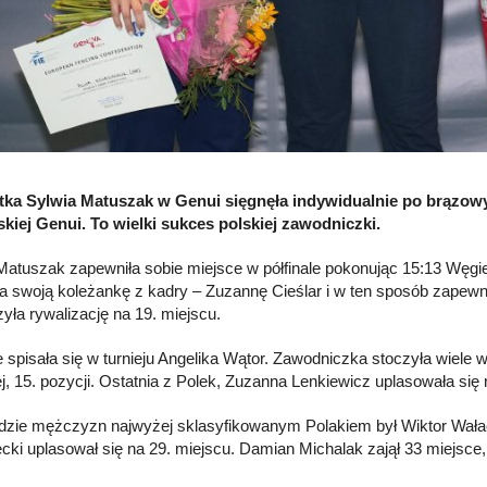
stka Sylwia Matuszak w Genui sięgnęła indywidualnie po brązo
kiej Genui. To wielki sukces polskiej zawodniczki.
Matuszak zapewniła sobie miejsce w półfinale pokonując 15:13 Węg
a swoją koleżankę z kadry – Zuzannę Cieślar i w ten sposób zapewni
yła rywalizację na 19. miejscu.
e spisała się w turnieju Angelika Wątor. Zawodniczka stoczyła wiel
j, 15. pozycji. Ostatnia z Polek, Zuzanna Lenkiewicz uplasowała się 
zie mężczyzn najwyżej sklasyfikowanym Polakiem był Wiktor Wałach
ecki uplasował się na 29. miejscu. Damian Michalak zajął 33 miejsce