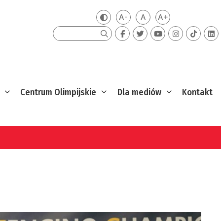
A-
A
A+
Zmień kontrast
Mniejsza czcionka
Domyślna czcionka
Większa czcion
Szukaj
Centrum Olimpijskie
Dla mediów
Kontakt