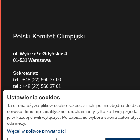
Polski Komitet Olimpijski
ul. Wybrzeże Gdyńskie 4
01-531 Warszawa
Sekretariat:
tel.:
+48 (22) 560 37 00
tel.:
+48 (22) 560 37 01
e-mail:
pkol@pkol.pl
Ustawienia cookies
Ta strona używa plików cookie. Część z nich jest niezbędna do dzia
serwisu. Inne, np. analityczne, uruchamiamy tylko za Twoją zgodą
je w każdej chwili wyłączyć. Po zapisaniu wyboru strona automatycz
odświeży.
(otwiera się w nowej karcie)
Więcej w polityce prywatności