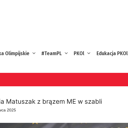
ka Olimpijskie
#TeamPL
PKOl
Edukacja PKOl
ia Matuszak z brązem ME w szabli
wca 2025