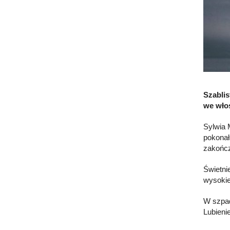
Szabli
we włos
Sylwia 
pokonał
zakończ
Świetni
wysokie
W szpad
Lubieni