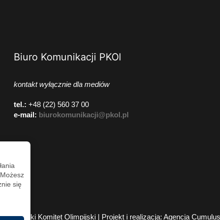
Biuro Komunikacji PKOl
kontakt wyłącznie dla mediów
tel.:
+48 (22) 560 37 00
e-mail:
biurokomunikacji@pkol.pl
łania
. Możesz
nie się
2026 Polski Komitet Olimpijski | Projekt i realizacja:
Agencja Cumulu