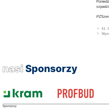
Poniedz
szpadzis
PZSze
61. 
Wyna
nasi
Sponsorzy
Sponsorzy