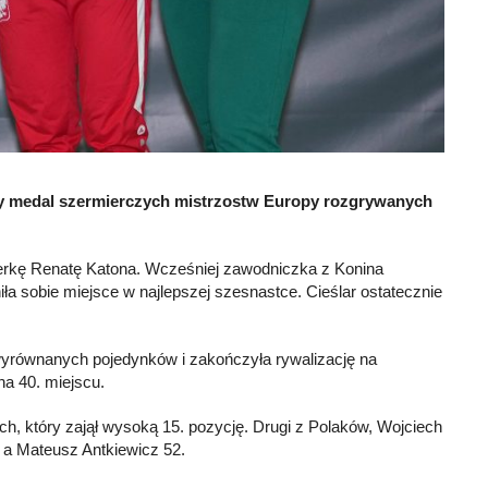
wy medal szermierczych mistrzostw Europy rozgrywanych
ierkę Renatę Katona. Wcześniej zawodniczka z Konina
ła sobie miejsce w najlepszej szesnastce. Cieślar ostatecznie
e wyrównanych pojedynków i zakończyła rywalizację na
na 40. miejscu.
, który zajął wysoką 15. pozycję. Drugi z Polaków, Wojciech
, a Mateusz Antkiewicz 52.