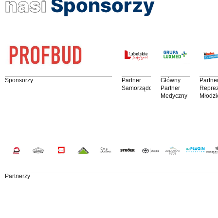
nasi
Sponsorzy
Sponsorzy
Partner
Główny
Partne
Samorządowy
Partner
Reprez
Medyczny
Młodzi
Partnerzy