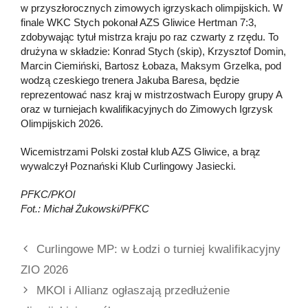
w przyszłorocznych zimowych igrzyskach olimpijskich. W
finale WKC Stych pokonał AZS Gliwice Hertman 7:3,
zdobywając tytuł mistrza kraju po raz czwarty z rzędu. To
drużyna w składzie: Konrad Stych (skip), Krzysztof Domin,
Marcin Ciemiński, Bartosz Łobaza, Maksym Grzelka, pod
wodzą czeskiego trenera Jakuba Baresa, będzie
reprezentować nasz kraj w mistrzostwach Europy grupy A
oraz w turniejach kwalifikacyjnych do Zimowych Igrzysk
Olimpijskich 2026.
Wicemistrzami Polski został klub AZS Gliwice, a brąz
wywalczył Poznański Klub Curlingowy Jasiecki.
PFKC/PKOl
Fot.:
Michał Żukowski/PFKC
Curlingowe MP: w Łodzi o turniej kwalifikacyjny
ZIO 2026
MKOl i Allianz ogłaszają przedłużenie