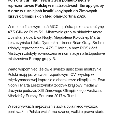
Polski w curlingu. Team Stych ponadto będzie
reprezentować Polskę w mistrzostwach Europy grupy
A oraz w turniejach kwalifikacyjnych do Zimowych
Igrzysk Olimpijskich Mediolan-Cortina 2026.
W meczu finałowym pań MCC Lipińska pokonała drużynę
AZS Gliwice Pluta 5:1. Mistrzynie grały w składzie: Aneta
Lipińska (skip), Ewa Nogły, Magdalena Kołodziej, Marta
Leszczyńska i Julia Dyderska – trener Brian Gray. Srebro
zdobyły reprezentantki AZS Gliwice, a brąz POS Łódź.
Mistrzyni zdobyły równocześnie nominacje na listopadowe
mistrzostwa Europy grupy B.
Warto wspomnieć, że dwie świeżo upieczone mistrzynie
Polski mają już w swoim „sportowym CV” występ w
międzynarodowej imprezie o charakterze olimpijskim. Ewa
Nogły i Marta Leszczyńska zdobyły brązowy medal w
drużynie podczas XIII Zimowego Olimpijskiego Festiwalu
Młodzieży Europy Erzurum 2017 w Turcji.
W rozgrywkach mężczyzn stawka była nieco wyższa,
ponieważ tu Polska wciąż ma szansę walki o prawo startu