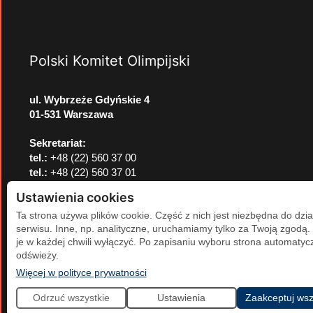
Polski Komitet Olimpijski
ul. Wybrzeże Gdyńskie 4
01-531 Warszawa
Sekretariat:
tel.:
+48 (22) 560 37 00
tel.:
+48 (22) 560 37 01
e-mail:
pkol@pkol.pl
Ustawienia cookies
Ta strona używa plików cookie. Część z nich jest niezbędna do dzia
serwisu. Inne, np. analityczne, uruchamiamy tylko za Twoją zgodą
je w każdej chwili wyłączyć. Po zapisaniu wyboru strona automatycz
odświeży.
(otwiera się w nowej karcie)
Więcej w polityce prywatności
Odrzuć wszystkie
Ustawienia
Zaakceptuj wsz