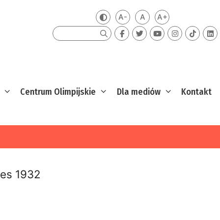
A-
A
A+
Zmień kontrast
Mniejsza czcionka
Domyślna czcionka
Większa czcion
Szukaj
Centrum Olimpijskie
Dla mediów
Kontakt
les 1932