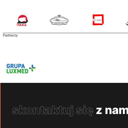
Partnerzy
skontaktuj się
z nam