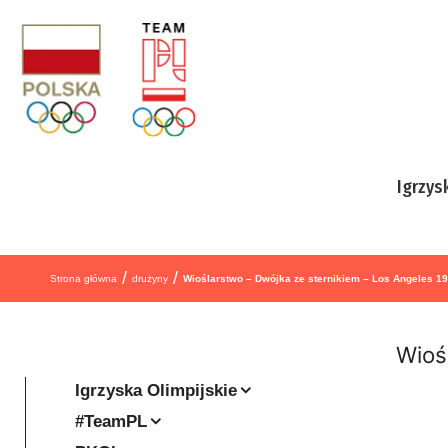
Przejdź do treści
Igrzys
/
/
Strona główna
drużyny
Wioślarstwo – Dwójka ze sternikiem – Los Angeles 1
Wioś
Igrzyska Olimpijskie
#TeamPL