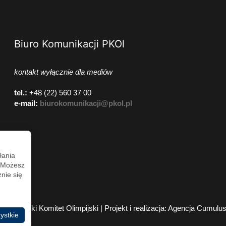
Biuro Komunikacji PKOl
kontakt wyłącznie dla mediów
tel.:
+48 (22) 560 37 00
e-mail:
biurokomunikacji@pkol.pl
łania
. Możesz
nie się
2026 Polski Komitet Olimpijski | Projekt i realizacja:
Agencja Cumulu
ystkie