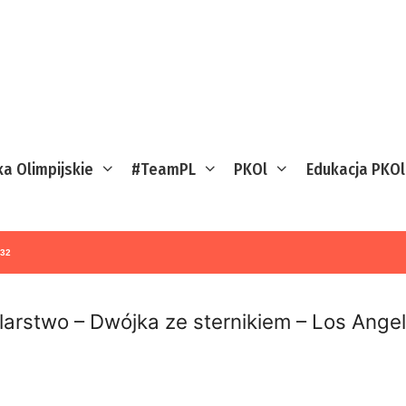
ka Olimpijskie
#TeamPL
PKOl
Edukacja PKOl
932
larstwo – Dwójka ze sternikiem – Los Ange