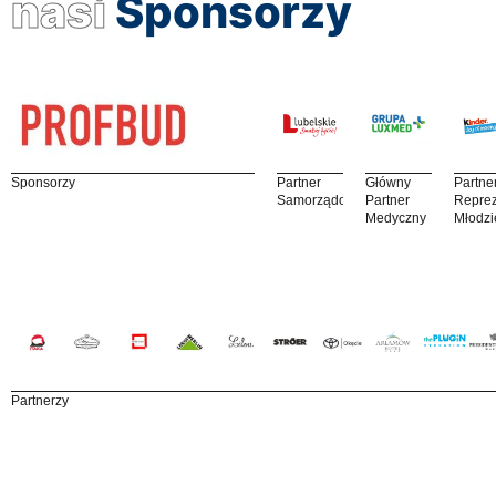
nasi
Sponsorzy
Sponsorzy
Partner
Główny
Partne
Samorządowy
Partner
Reprez
Medyczny
Młodzi
Partnerzy