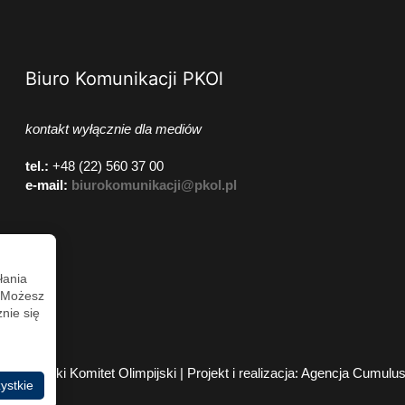
Biuro Komunikacji PKOl
kontakt wyłącznie dla mediów
tel.:
+48 (22) 560 37 00
e-mail:
biurokomunikacji@pkol.pl
łania
. Możesz
nie się
2026 Polski Komitet Olimpijski | Projekt i realizacja:
Agencja Cumulu
ystkie