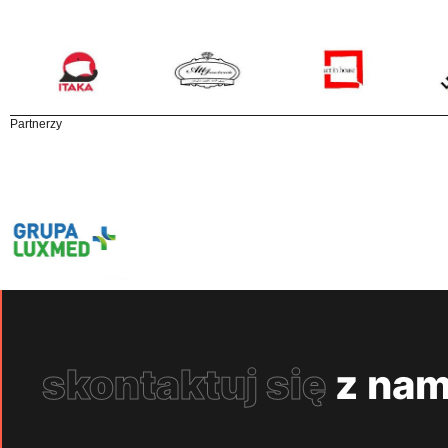
Partnerzy
skontaktuj się
z nam