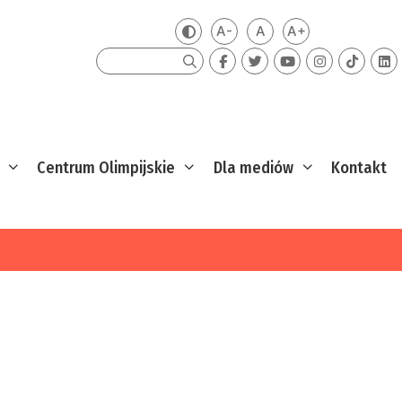
A-
A
A+
Zmień kontrast
Mniejsza czcionka
Domyślna czcionka
Większa czcion
Szukaj
Centrum Olimpijskie
Dla mediów
Kontakt