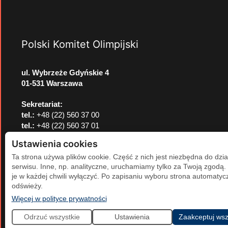
Polski Komitet Olimpijski
ul. Wybrzeże Gdyńskie 4
01-531 Warszawa
Sekretariat:
tel.:
+48 (22) 560 37 00
tel.:
+48 (22) 560 37 01
e-mail:
pkol@pkol.pl
Ustawienia cookies
Ta strona używa plików cookie. Część z nich jest niezbędna do dzia
serwisu. Inne, np. analityczne, uruchamiamy tylko za Twoją zgodą
je w każdej chwili wyłączyć. Po zapisaniu wyboru strona automatycz
odświeży.
(otwiera się w nowej karcie)
Więcej w polityce prywatności
Odrzuć wszystkie
Ustawienia
Zaakceptuj wsz