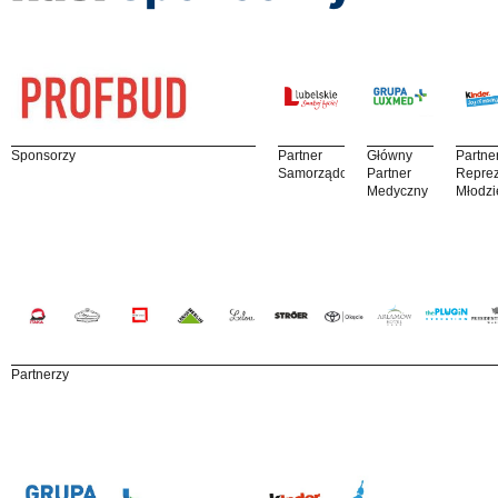
Sponsorzy
Partner
Główny
Partne
Samorządowy
Partner
Reprez
Medyczny
Młodzi
Partnerzy