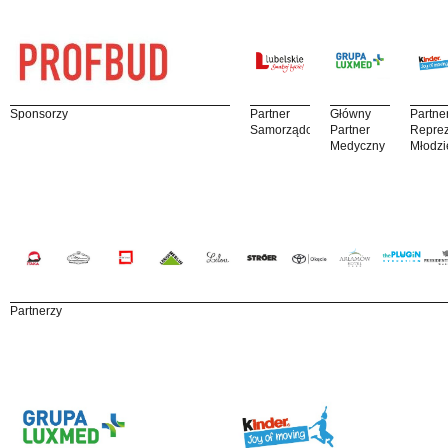
Sponsorzy
Partner
Główny
Partne
Samorządowy
Partner
Reprez
Medyczny
Młodzi
Partnerzy