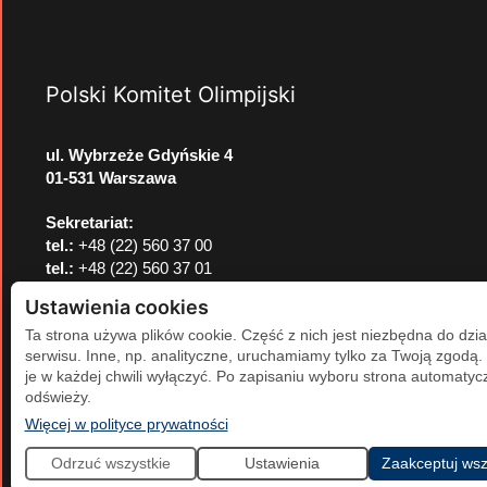
Polski Komitet Olimpijski
ul. Wybrzeże Gdyńskie 4
01-531 Warszawa
Sekretariat:
tel.:
+48 (22) 560 37 00
tel.:
+48 (22) 560 37 01
e-mail:
pkol@pkol.pl
Ustawienia cookies
Ta strona używa plików cookie. Część z nich jest niezbędna do dzia
serwisu. Inne, np. analityczne, uruchamiamy tylko za Twoją zgodą
je w każdej chwili wyłączyć. Po zapisaniu wyboru strona automatycz
odświeży.
(otwiera się w nowej karcie)
Więcej w polityce prywatności
Odrzuć wszystkie
Ustawienia
Zaakceptuj wsz