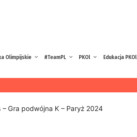
ka Olimpijskie
#TeamPL
PKOl
Edukacja PKOl
s – Gra podwójna K – Paryż 2024