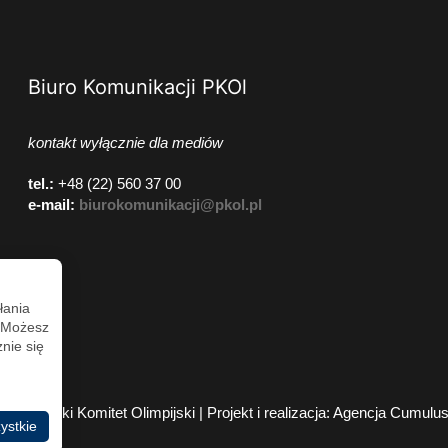
Biuro Komunikacji PKOl
kontakt wyłącznie dla mediów
tel.:
+48 (22) 560 37 00
e-mail:
biurokomunikacji@pkol.pl
łania
. Możesz
nie się
2026 Polski Komitet Olimpijski | Projekt i realizacja:
Agencja Cumulu
ystkie