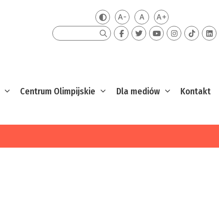
A-
A
A+
Zmień kontrast
Mniejsza czcionka
Domyślna czcionka
Większa czcion
Szukaj
Centrum Olimpijskie
Dla mediów
Kontakt