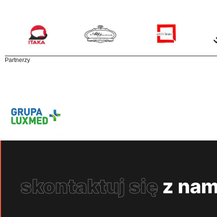
Partnerzy
skontaktuj się
z nam