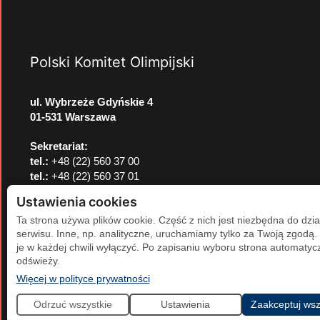
Polski Komitet Olimpijski
ul. Wybrzeże Gdyńskie 4
01-531 Warszawa
Sekretariat:
tel.:
+48 (22) 560 37 00
tel.:
+48 (22) 560 37 01
e-mail:
pkol@pkol.pl
Ustawienia cookies
Ta strona używa plików cookie. Część z nich jest niezbędna do dzia
serwisu. Inne, np. analityczne, uruchamiamy tylko za Twoją zgodą
je w każdej chwili wyłączyć. Po zapisaniu wyboru strona automatycz
odświeży.
(otwiera się w nowej karcie)
Więcej w polityce prywatności
Odrzuć wszystkie
Ustawienia
Zaakceptuj wsz