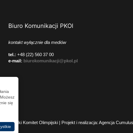
Biuro Komunikacji PKOl
kontakt wyłącznie dla mediów
tel.:
+48 (22) 560 37 00
e-mail:
biurokomunikacji@pkol.pl
łania
. Możesz
nie się
2026 Polski Komitet Olimpijski | Projekt i realizacja:
Agencja Cumulu
ystkie