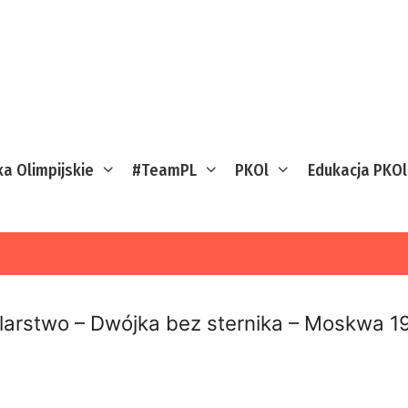
ka Olimpijskie
#TeamPL
PKOl
Edukacja PKOl
larstwo – Dwójka bez sternika – Moskwa 1