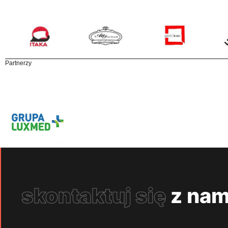
Partnerzy
skontaktuj się
z nam