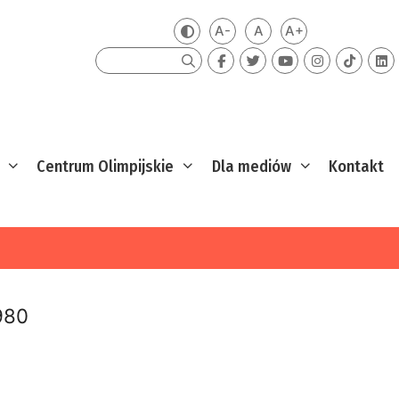
A-
A
A+
Zmień kontrast
Mniejsza czcionka
Domyślna czcionka
Większa czcion
Szukaj
Centrum Olimpijskie
Dla mediów
Kontakt
980