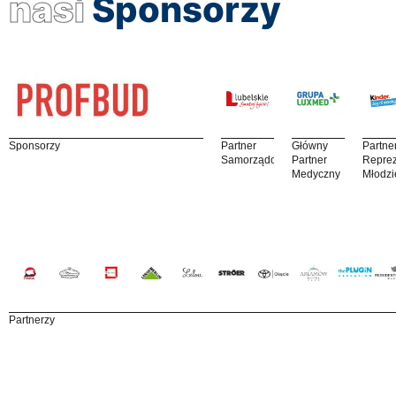
nasi
Sponsorzy
Sponsorzy
Partner
Główny
Partne
Samorządowy
Partner
Reprez
Medyczny
Młodzi
Partnerzy