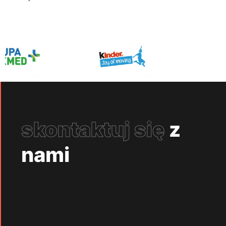
skontaktuj się
z
nami