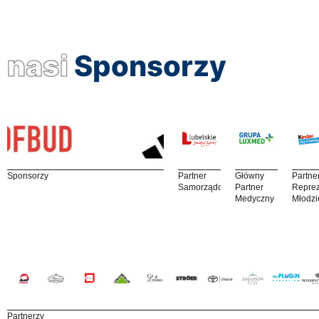
nasi
Sponsorzy
Sponsorzy
Partner
Główny
Partne
Samorządowy
Partner
Reprez
Medyczny
Młodzi
Partnerzy