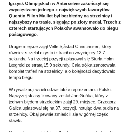
Igrzysk Olimpijskich w Anterselvie zakończył się
zwycięstwem jednego z największych faworytów.
Quentin Fillon Maillet był bezbłędny na strzelnicy i
najszybszy na trasie, sięgając po złoty medal.
Trzech z
czterech startujących Polaków awansowało do biegu
pościgowego.
Drugie miejsce zajął Vetle Sjåstad Christiansen, który
również strzelał czysto i stracił do zwycięzcy 13,7
sekundy. Na trzeciej pozycji uplasował się Sturla Holm
Lægreid ze stratą 15,9 sekundy. Cała trójka zanotowała
komplet trafień na strzelnicy, a o kolejności decydowało
tempo biegu.
W rywalizacji wzięli udział także reprezentanci Polski.
Najwyżej sklasyfikowany został Jan Guńka, który z
jednym błędem strzeleckim zajął 29. miejsce. Grzegorz
Galica uplasował się na 37. pozycji, notując dwa pudła na
strzelnicy. Obaj pewnie zmieścili się w górnej części
stawki.