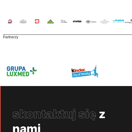
Partnerzy
skontaktuj się
z
nami