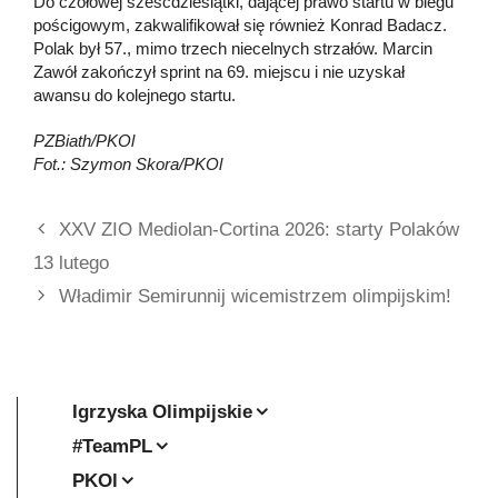
Do czołowej sześćdziesiątki, dającej prawo startu w biegu
pościgowym, zakwalifikował się również Konrad Badacz.
Polak był 57., mimo trzech niecelnych strzałów. Marcin
Zawół zakończył sprint na 69. miejscu i nie uzyskał
awansu do kolejnego startu.
PZBiath/PKOl
Fot.: Szymon Skora/PKOl
XXV ZIO Mediolan-Cortina 2026: starty Polaków
13 lutego
Władimir Semirunnij wicemistrzem olimpijskim!
Igrzyska Olimpijskie
#TeamPL
PKOl