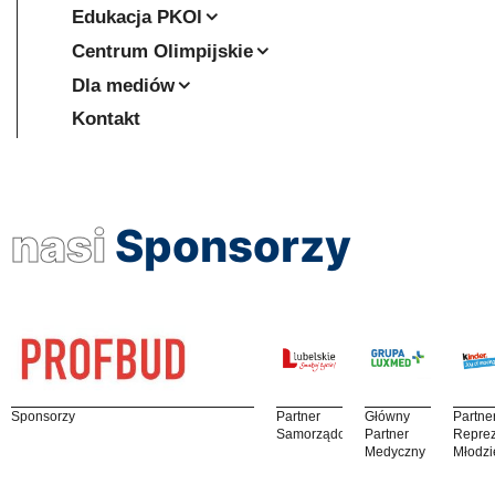
Edukacja PKOl
Centrum Olimpijskie
Dla mediów
Kontakt
nasi
Sponsorzy
Sponsorzy
Partner
Główny
Partne
Samorządowy
Partner
Reprez
Medyczny
Młodzi