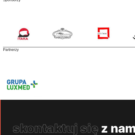
Sponsorzy
Partnerzy
skontaktuj się
z nam