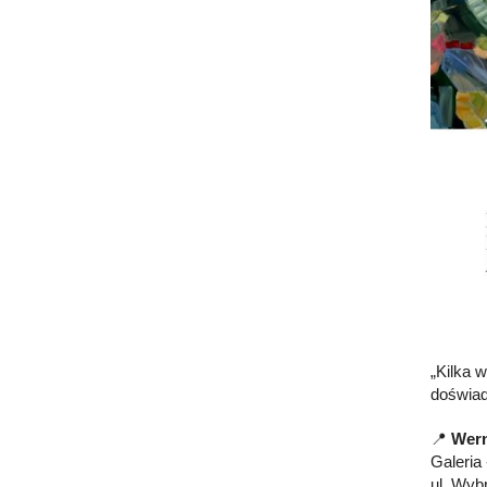
„Kilka w
doświad
📍
Wern
Galeria
ul. Wyb