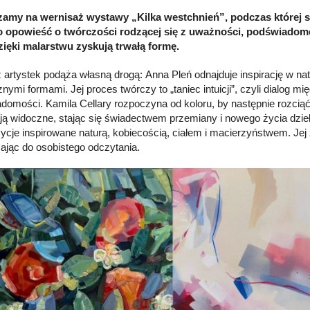
amy na wernisaż wystawy „Kilka westchnień”, podczas której spo
o opowieść o twórczości rodzącej się z uważności, podświadomo
zięki malarstwu zyskują trwałą formę.
 artystek podąża własną drogą: Anna Pleń odnajduje inspirację w nat
nymi formami. Jej proces twórczy to „taniec intuicji”, czyli dialog mi
domości. Kamila Cellary rozpoczyna od koloru, by następnie rozciąć
ją widoczne, stając się świadectwem przemiany i nowego życia dzieł
cje inspirowane naturą, kobiecością, ciałem i macierzyństwem. Jej z
ając do osobistego odczytania.