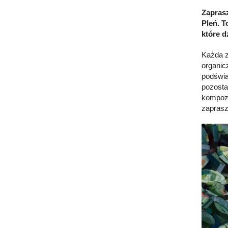
Zaprasz
Pleń. T
które d
Każda z
organicz
podświa
pozosta
kompozy
zaprasz