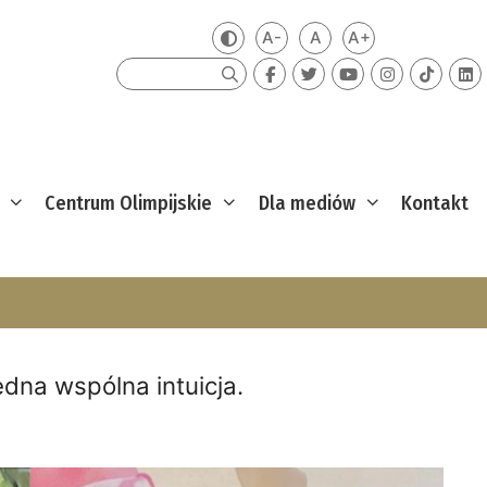
A-
A
A+
Zmień kontrast
Mniejsza czcionka
Domyślna czcionka
Większa czcion
Szukaj
Centrum Olimpijskie
Dla mediów
Kontakt
edna wspólna intuicja.