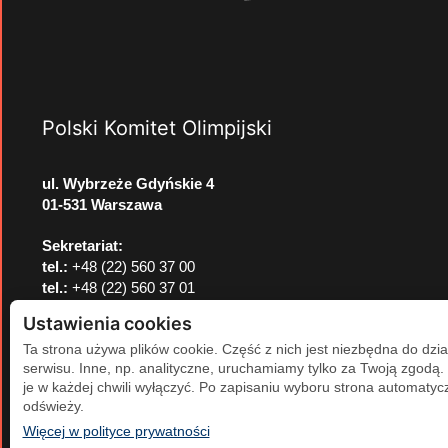
Polski Komitet Olimpijski
ul. Wybrzeże Gdyńskie 4
01-531 Warszawa
Sekretariat:
tel.:
+48 (22) 560 37 00
tel.:
+48 (22) 560 37 01
e-mail:
pkol@pkol.pl
Ustawienia cookies
Ta strona używa plików cookie. Część z nich jest niezbędna do dzia
serwisu. Inne, np. analityczne, uruchamiamy tylko za Twoją zgodą
je w każdej chwili wyłączyć. Po zapisaniu wyboru strona automatycz
odświeży.
(otwiera się w nowej karcie)
Więcej w polityce prywatności