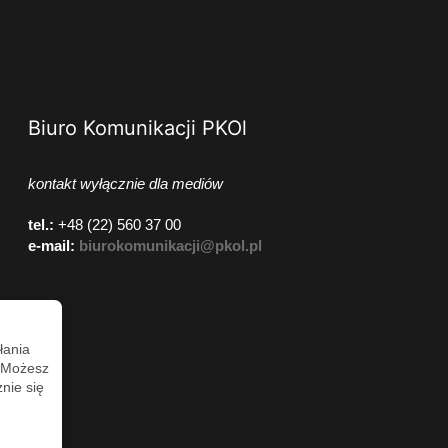
Biuro Komunikacji PKOl
kontakt wyłącznie dla mediów
tel.:
+48 (22) 560 37 00
e-mail:
biurokomunikacji@pkol.pl
łania
. Możesz
nie się