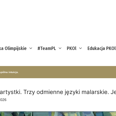
ka Olimpijskie
#TeamPL
PKOl
Edukacja PKOl
pólna intuicja.
artystki. Trzy odmienne języki malarskie. J
2026