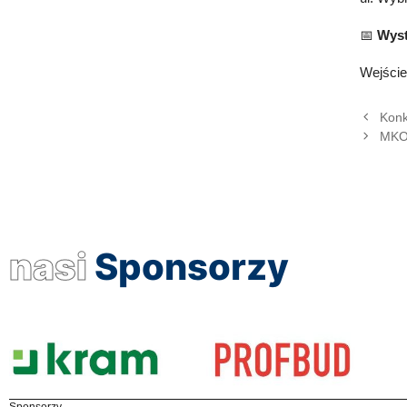
📅
Wyst
Wejście
Konk
MKOl
nasi
Sponsorzy