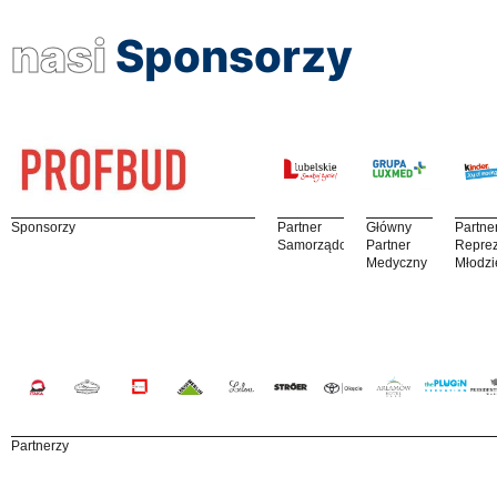
nasi
Sponsorzy
Sponsorzy
Partner
Główny
Partne
Samorządowy
Partner
Reprez
Medyczny
Młodzi
Partnerzy