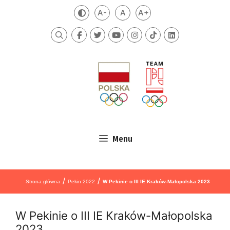
Przejdź do treści
A-
A
A+
Zmień kontrast
Mniejsza czcionka
Domyślna czcionka
Większa czcionka
Szukaj
Menu
/
/
Strona główna
Pekin 2022
W Pekinie o III IE Kraków-Małopolska 2023
W Pekinie o III IE Kraków-Małopolska
2023