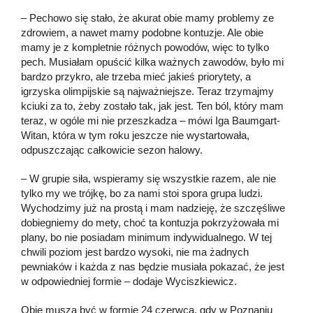
– Pechowo się stało, że akurat obie mamy problemy ze
zdrowiem, a nawet mamy podobne kontuzje. Ale obie
mamy je z kompletnie różnych powodów, więc to tylko
pech. Musiałam opuścić kilka ważnych zawodów, było mi
bardzo przykro, ale trzeba mieć jakieś priorytety, a
igrzyska olimpijskie są najważniejsze. Teraz trzymajmy
kciuki za to, żeby zostało tak, jak jest. Ten ból, który mam
teraz, w ogóle mi nie przeszkadza – mówi Iga Baumgart-
Witan, która w tym roku jeszcze nie wystartowała,
odpuszczając całkowicie sezon halowy.
– W grupie siła, wspieramy się wszystkie razem, ale nie
tylko my we trójkę, bo za nami stoi spora grupa ludzi.
Wychodzimy już na prostą i mam nadzieję, że szczęśliwe
dobiegniemy do mety, choć ta kontuzja pokrzyżowała mi
plany, bo nie posiadam minimum indywidualnego. W tej
chwili poziom jest bardzo wysoki, nie ma żadnych
pewniaków i każda z nas będzie musiała pokazać, że jest
w odpowiedniej formie – dodaje Wyciszkiewicz.
Obie muszą być w formie 24 czerwca, gdy w Poznaniu