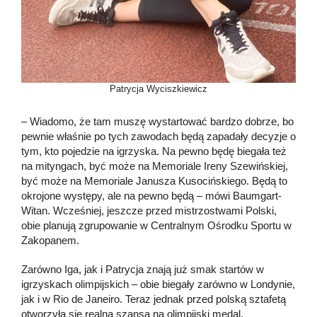
Patrycja Wyciszkiewicz
– Wiadomo, że tam muszę wystartować bardzo dobrze, bo
pewnie właśnie po tych zawodach będą zapadały decyzje o
tym, kto pojedzie na igrzyska. Na pewno będę biegała też
na mityngach, być może na Memoriale Ireny Szewińskiej,
być może na Memoriale Janusza Kusocińskiego. Będą to
okrojone występy, ale na pewno będą – mówi Baumgart-
Witan. Wcześniej, jeszcze przed mistrzostwami Polski,
obie planują zgrupowanie w Centralnym Ośrodku Sportu w
Zakopanem.
Zarówno Iga, jak i Patrycja znają już smak startów w
igrzyskach olimpijskich – obie biegały zarówno w Londynie,
jak i w Rio de Janeiro. Teraz jednak przed polską sztafetą
otworzyła się realna szansa na olimpijski medal.