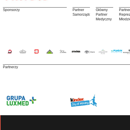
Sponsorzy
Partner
Główny
Partne
Samorządowy
Partner
Reprez
Medyczny
Młodzi
Partnerzy