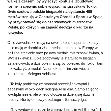
walkę z czasem, by wyleczyć kontuzje, zbudować
formę i zapewnić sobie wyjazd na igrzyska w Tokio.
Dwie czołowe polskie biegaczki na dystansie 400
metrów trenują w Centralnym Ośrodku Sportu w Spale,
by przygotować się do czerwcowych mistrzostw
Polski, po których ma zapaść decyzja o kadrze na
igrzyska.
Obie zawodniczki mają na swoim koncie spore sukcesy –
obie mają w dorobku złote medale mistrzostw Europy w
hali i na stadionie oraz po dwa medale mistrzostw świata, a
Wyciszkiewicz. Obie zdobywały je startując w biegach
sztafetowych, a dziś obie marzą, by polecieć do Tokio i tam
też walczyć o medal. Na drodze stoi im zdrowie, a
konkretnie – ścięgna Achillesa.
– To były problemy ze stanami przeciążeniowymi i
zapalnymi w okolicach ścięgna Achillesa. Samo ścięgno
wygląda nieźle, ale w jego otoczeniu dzieją się dziwne
rzeczy. Nie było mowy o zabiegu – tłumaczy Iga.
– Gdy wydawało się, że jest coraz lepiej, to Achilles wrócił.