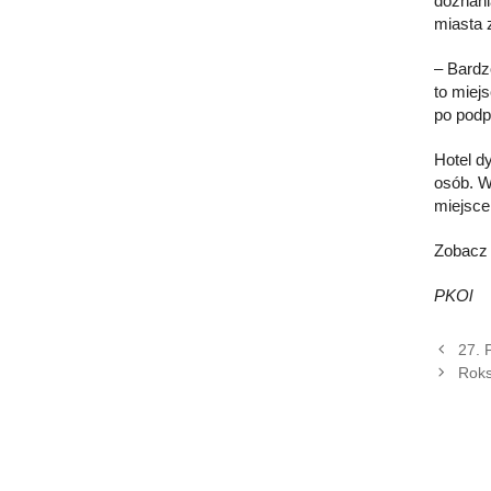
doznani
miasta 
– Bardz
to miej
po podp
Hotel d
osób. W
miejsce
Zobac
PKOl
27. 
Roks