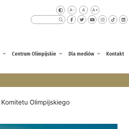
A-
A
A+
Zmień kontrast
Mniejsza czcionka
Domyślna czcionka
Większa czcion
Szukaj
Centrum Olimpijskie
Dla mediów
Kontakt
 Komitetu Olimpijskiego