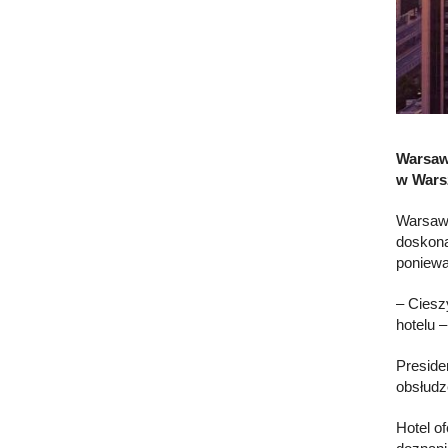
Warsaw 
w Wars
Warsaw 
doskona
poniewa
– Ciesz
hotelu 
Preside
obsłudz
Hotel o