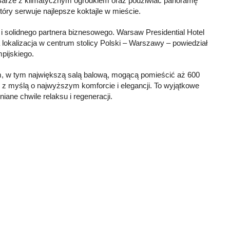
 Barze z klimatycznym ogródkiem oraz podziwiać panoramę
óry serwuje najlepsze koktajle w mieście.
 i solidnego partnera biznesowego. Warsaw Presidential Hotel
a lokalizacja w centrum stolicy Polski – Warszawy – powiedział
pijskiego.
 w tym największą salą balową, mogącą pomieścić aż 600
e z myślą o najwyższym komforcie i elegancji. To wyjątkowe
ane chwile relaksu i regeneracji.