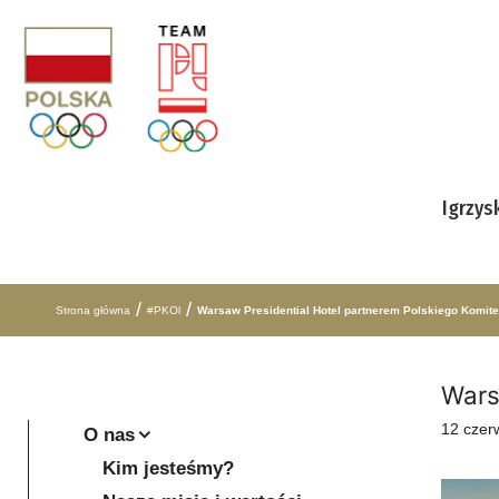
Przejdź do treści
Igrzys
/
/
Strona główna
#PKOl
Warsaw Presidential Hotel partnerem Polskiego Komite
Wars
12 czer
O nas
Kim jesteśmy?