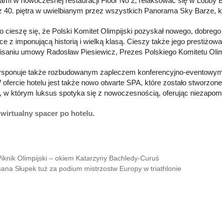
ami w nowoczesnej restauracji Floor No 2, relaksować się w Lobby
z 40. piętra w uwielbianym przez wszystkich Panorama Sky Barze, kt
o cieszę się, że Polski Komitet Olimpijski pozyskał nowego, dobrego
sce z imponującą historią i wielką klasą. Cieszy także jego prestiżow
isaniu umowy Radosław Piesiewicz, Prezes Polskiego Komitetu Olim
ysponuje także rozbudowanym zapleczem konferencyjno-eventowym,
 ofercie hotelu jest także nowo otwarte SPA, które zostało stworzon
, w którym luksus spotyka się z nowoczesnością, oferując niezapomni
z
wirtualny spacer po hotelu
.
Piknik Olimpijski – okiem Katarzyny Bachledy-Curuś
ana Słupek tuż za podium mistrzostw Europy w triathlonie