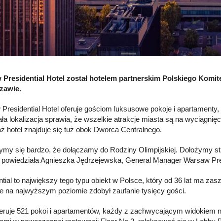
Presidential Hotel został hotelem partnerskim Polskiego Komit
zawie.
Presidential Hotel oferuje gościom luksusowe pokoje i apartamenty,
ła lokalizacja sprawia, że wszelkie atrakcje miasta są na wyciągnięc
ż hotel znajduje się tuż obok Dworca Centralnego.
ymy się bardzo, że dołączamy do Rodziny Olimpijskiej. Dołożymy star
– powiedziała Agnieszka Jędrzejewska, General Manager Warsaw Pres
ntial to największy tego typu obiekt w Polsce, który od 36 lat ma zas
e na najwyższym poziomie zdobył zaufanie tysięcy gości.
feruje 521 pokoi i apartamentów, każdy z zachwycającym widokiem na