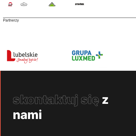
Partnerzy
skontaktuj się
z
nami