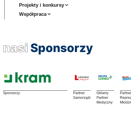
Projekty i konkursy
Współpraca
nasi
Sponsorzy
Sponsorzy
Partner
Główny
Partne
Samorządowy
Partner
Reprez
Medyczny
Młodzi