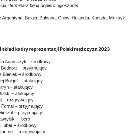
acja i terminarz będą dopiero ogłoszone)
:
Argentyna, Belgia, Bułgaria, Chiny, Holandia, Kanada, Meksyk.
i skład kadry reprezentacji Polski mężczyzn 2023
ian Adamczyk – środkowy
 Bednorz – przyjmujący
 Bieniek – środkowy
iej Bołądź – atakujący
utryn – atakujący
ulski – atakujący
lej – rozgrywający
Fornal – przyjmujący
Gierżot – przyjmujący
wryluk – libero
 Huber – środkowy
Janusz – rozgrywający