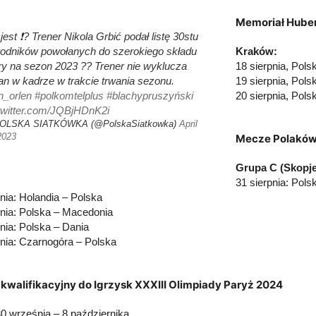
Memoriał Huber
jest ❗️? Trener Nikola Grbić podał listę 30stu
odników powołanych do szerokiego składu
Kraków:
ry na sezon 2023 ?? Trener nie wyklucza
18 sierpnia, Pols
an w kadrze w trakcie trwania sezonu.
19 sierpnia, Pols
n_orlen
#polkomtelplus
#blachypruszyński
20 sierpnia, Pol
.twitter.com/JQBjHDnK2i
OLSKA SIATKÓWKA (@PolskaSiatkowka)
April
2023
Mecze Polaków 
Grupa C (Skopje
31 sierpnia: Pol
nia: Holandia – Polska
nia: Polska – Macedonia
nia: Polska – Dania
nia: Czarnogóra – Polska
 kwalifikacyjny do Igrzysk XXXIII Olimpiady Paryż 2024
30 września – 8 października