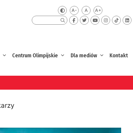
A-
A
A+
Zmień kontrast
Mniejsza czcionka
Domyślna czcionka
Większa czcion
Szukaj
Centrum Olimpijskie
Dla mediów
Kontakt
karzy