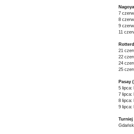
Nagoya
7 czerw
8 czerw
9 czerw
11 czer
Rotterd
21 czer
22 czer
24 czer
25 czer
Pasay (
5 lipca
7 lipca:
8 lipca
9 lipca:
Turniej
Gdańsk 