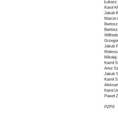
Łukasz 
Karol K
Jakub 
Marcin
Bartosz
Bartosz
Wilfred
Grzego
Jakub P
Mateus
Mikołaj
Kamil S
Artur S
Jakub S
Kamil S
Aleksan
Karol U
Paweł Za
PZPS