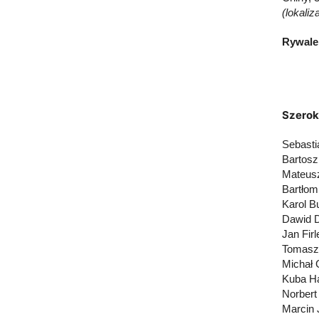
(lokaliz
Rywale
Szerok
Sebast
Bartosz
Mateusz
Bartłom
Karol B
Dawid D
Jan Fir
Tomasz 
Michał 
Kuba Ha
Norbert
Marcin 