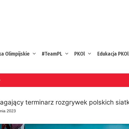
ka Olimpijskie
#TeamPL
PKOl
Edukacja PKOl
y
gający terminarz rozgrywek polskich siat
tnia 2023