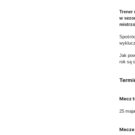
Trener 
w sezon
mistrzo
Spośród
wyklucz
Jak pow
rok są o
Termi
Mecz t
25 maja
Mecze 