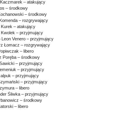
Kaczmarek – atakujący
łos – środkowy
Kochanowski – środkowy
 Komenda – rozgrywający
 Kurek – atakujący
 Kwolek – przyjmujący
o Leon Venero – przyjmujący
rz Łomacz – rozgrywający
opiwczak – libero
z Poręba – środkowy
 Sawicki – przyjmujący
emeniuk – przyjmujący
zalpuk – przyjmujący
zymański – przyjmujący
zymura – libero
der Śliwka – przyjmujący
rbanowicz – środkowy
torski – libero