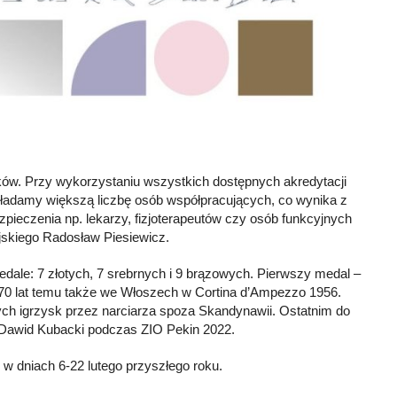
ów. Przy wykorzystaniu wszystkich dostępnych akredytacji
kładamy większą liczbę osób współpracujących, co wynika z
ezpieczenia np. lekarzy, fizjoterapeutów czy osób funkcyjnych
ijskiego Radosław Piesiewicz.
edale: 7 złotych, 7 srebrnych i 9 brązowych. Pierwszy medal –
 70 lat temu także we Włoszech w Cortina d’Ampezzo 1956.
ch igrzysk przez narciarza spoza Skandynawii. Ostatnim do
ki Dawid Kubacki podczas ZIO Pekin 2022.
w dniach 6-22 lutego przyszłego roku.