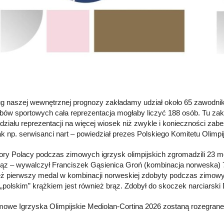
g naszej wewnętrznej prognozy zakładamy udział około 65 zawodnik
abów sportowych cała reprezentacja mogłaby liczyć 188 osób. Tu za
odziału reprezentacji na więcej wiosek niż zwykle i konieczności zab
jak np. serwisanci nart – powiedział prezes Polskiego Komitetu Olimp
pory Polacy podczas zimowych igrzysk olimpijskich zgromadzili 23 m
brąz – wywalczył Franciszek Gąsienica Groń (kombinacja norweska)
też pierwszy medal w kombinacji norweskiej zdobyty podczas zimowy
y „polskim” krążkiem jest również brąz. Zdobył do skoczek narciars
owe Igrzyska Olimpijskie Mediolan-Cortina 2026 zostaną rozegrane 