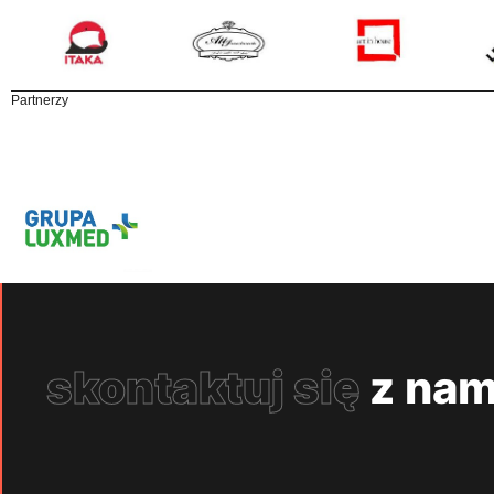
Partnerzy
skontaktuj się
z nam