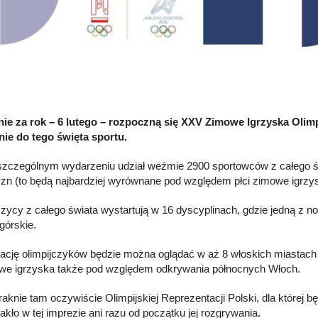
ie za rok – 6 lutego – rozpoczną się XXV Zimowe Igrzyska Olim
nie do tego święta sportu.
zczególnym wydarzeniu udział weźmie 2900 sportowców z całego świ
n (to będą najbardziej wyrównane pod względem płci zimowe igrzyska
czycy z całego świata wystartują w 16 dyscyplinach, gdzie jedną z n
órskie.
ację olimpijczyków będzie można oglądać w aż 8 włoskich miastach i 
we igrzyska także pod względem odkrywania północnych Włoch.
raknie tam oczywiście Olimpijskiej Reprezentacji Polski, dla której
akło w tej imprezie ani razu od początku jej rozgrywania.