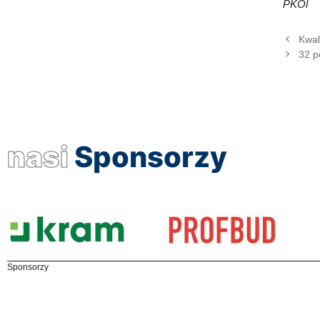
PKOl
Kwal
32 p
nasi
Sponsorzy
Sponsorzy