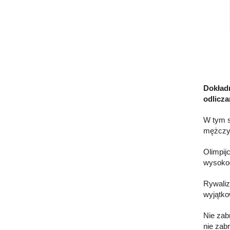
Dokładn
odlicza
W tym s
mężczyz
Olimpij
wysokog
Rywaliz
wyjątko
Nie zab
nie zabr