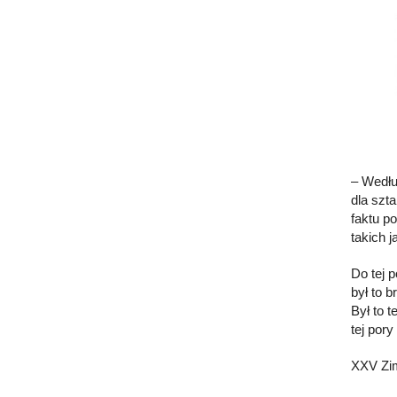
– Wedłu
dla szt
faktu p
takich 
Do tej 
był to 
Był to 
tej por
XXV Zim