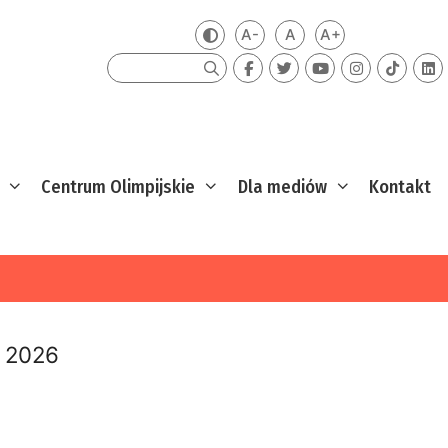
A-
A
A+
Zmień kontrast
Mniejsza czcionka
Domyślna czcionka
Większa czcion
Szukaj
Centrum Olimpijskie
Dla mediów
Kontakt
a 2026