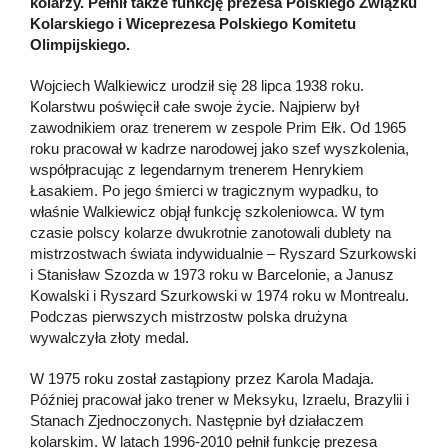
kolarzy. Pełnił także funkcję prezesa Polskiego Związku
Kolarskiego i Wiceprezesa Polskiego Komitetu
Olimpijskiego.
Wojciech Walkiewicz urodził się 28 lipca 1938 roku.
Kolarstwu poświęcił całe swoje życie. Najpierw był
zawodnikiem oraz trenerem w zespole Prim Ełk. Od 1965
roku pracował w kadrze narodowej jako szef wyszkolenia,
współpracując z legendarnym trenerem Henrykiem
Łasakiem. Po jego śmierci w tragicznym wypadku, to
właśnie Walkiewicz objął funkcję szkoleniowca. W tym
czasie polscy kolarze dwukrotnie zanotowali dublety na
mistrzostwach świata indywidualnie – Ryszard Szurkowski
i Stanisław Szozda w 1973 roku w Barcelonie, a Janusz
Kowalski i Ryszard Szurkowski w 1974 roku w Montrealu.
Podczas pierwszych mistrzostw polska drużyna
wywalczyła złoty medal.
W 1975 roku został zastąpiony przez Karola Madaja.
Później pracował jako trener w Meksyku, Izraelu, Brazylii i
Stanach Zjednoczonych. Następnie był działaczem
kolarskim. W latach 1996-2010 pełnił funkcję prezesa