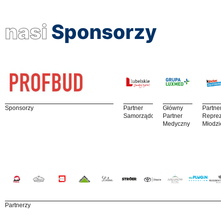
nasi
Sponsorzy
Sponsorzy
Partner
Główny
Partne
Samorządowy
Partner
Reprez
Medyczny
Młodzi
Partnerzy