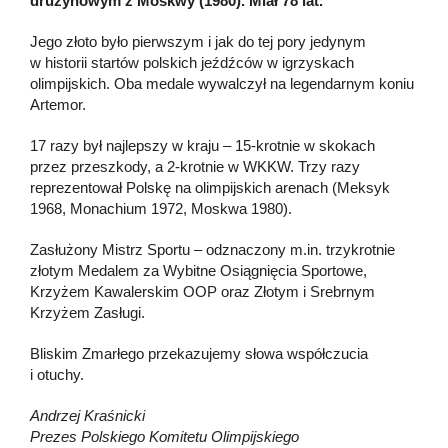
drużynowym z Moskwy (1980). Miał 78 lat.
Jego złoto było pierwszym i jak do tej pory jedynym
w historii startów polskich jeźdźców w igrzyskach
olimpijskich. Oba medale wywalczył na legendarnym koniu
Artemor.
17 razy był najlepszy w kraju – 15-krotnie w skokach
przez przeszkody, a 2-krotnie w WKKW. Trzy razy
reprezentował Polskę na olimpijskich arenach (Meksyk
1968, Monachium 1972, Moskwa 1980).
Zasłużony Mistrz Sportu – odznaczony m.in. trzykrotnie
złotym Medalem za Wybitne Osiągnięcia Sportowe,
Krzyżem Kawalerskim OOP oraz Złotym i Srebrnym
Krzyżem Zasługi.
Bliskim Zmarłego przekazujemy słowa współczucia
i otuchy.
Andrzej Kraśnicki
Prezes Polskiego Komitetu Olimpijskiego