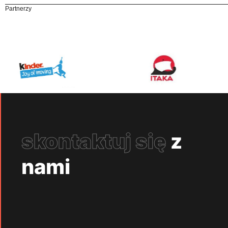
Partnerzy
skontaktuj się
z
nami