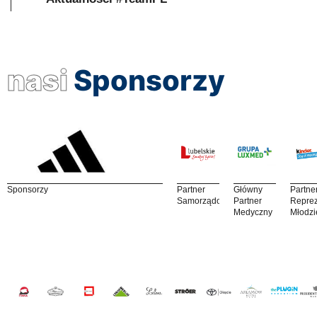
nasi
Sponsorzy
Sponsorzy
Partner
Główny
Partne
Samorządowy
Partner
Reprez
Medyczny
Młodzi