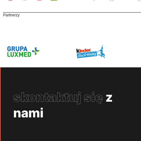
Partnerzy
skontaktuj się
z
nami