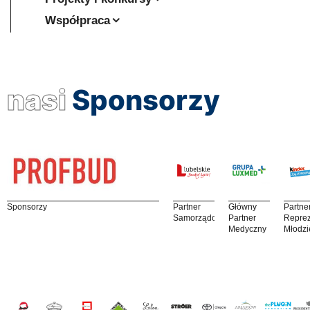
Współpraca
nasi
Sponsorzy
Sponsorzy
Partner
Główny
Partne
Samorządowy
Partner
Reprez
Medyczny
Młodzi