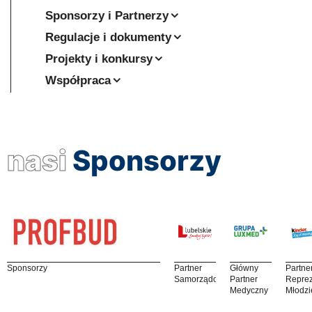
Sponsorzy i Partnerzy
Regulacje i dokumenty
Projekty i konkursy
Współpraca
nasi
Sponsorzy
Sponsorzy
Partner
Główny
Partne
Samorządowy
Partner
Reprez
Medyczny
Młodzi