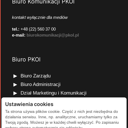
Biuro Komunikacji PKOl
kontakt wyłącznie dla mediów
tel.:
+48 (22) 560 37 00
e-mail:
biurokomunikacji@pkol.pl
Biuro PKOl
Biuro Zarządu
Biuro Administracji
Dział Marketingu i Komunikacji
Dział Edukacji Olimpijskiej
Ustawienia cookies
Dział Finansów i Kadr
Ta strona używa plików cookie. Część z nich jest niezbędna do
działania serwisu. Inne, np. analityczne, uruchamiamy tylko za
Dział Projektów Olimpijskich
Twoją zgodą. Możesz je w każdej chwili wyłączyć. Po zapisaniu
Dział Programów Rozwojowych
wyboru strona automatycznie się odświeży.