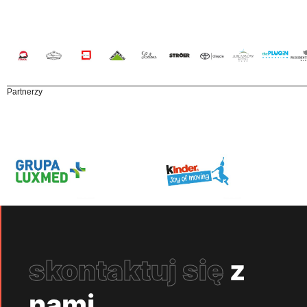
Partnerzy
skontaktuj się
z
nami