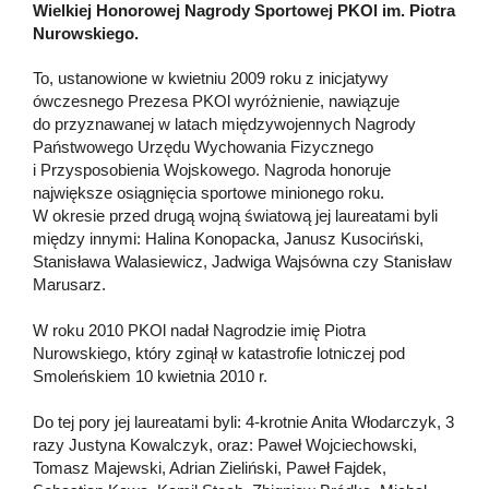
Wielkiej Honorowej Nagrody Sportowej PKOl im. Piotra
Nurowskiego.
To, ustanowione w kwietniu 2009 roku z inicjatywy
ówczesnego Prezesa PKOl wyróżnienie, nawiązuje
do przyznawanej w latach międzywojennych Nagrody
Państwowego Urzędu Wychowania Fizycznego
i Przysposobienia Wojskowego. Nagroda honoruje
największe osiągnięcia sportowe minionego roku.
W okresie przed drugą wojną światową jej laureatami byli
między innymi: Halina Konopacka, Janusz Kusociński,
Stanisława Walasiewicz, Jadwiga Wajsówna czy Stanisław
Marusarz.
W roku 2010 PKOl nadał Nagrodzie imię Piotra
Nurowskiego, który zginął w katastrofie lotniczej pod
Smoleńskiem 10 kwietnia 2010 r.
Do tej pory jej laureatami byli: 4-krotnie Anita Włodarczyk, 3
razy Justyna Kowalczyk, oraz: Paweł Wojciechowski,
Tomasz Majewski, Adrian Zieliński, Paweł Fajdek,