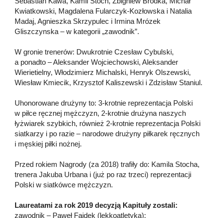
Sebastian Kawa, Kamil Stoch, Zbigniew Bródka, Michał
Kwiatkowski, Magdalena Fularczyk-Kozłowska i Natalia
Madaj, Agnieszka Skrzypulec i Irmina Mrózek
Gliszczynska – w kategorii „zawodnik”.
W gronie trenerów: Dwukrotnie Czesław Cybulski,
a ponadto – Aleksander Wojciechowski, Aleksander
Wierietielny, Włodzimierz Michalski, Henryk Olszewski,
Wiesław Kmiecik, Krzysztof Kaliszewski i Zdzisław Staniul.
Uhonorowane drużyny to: 3-krotnie reprezentacja Polski
w piłce ręcznej mężczyzn, 2-krotnie drużyna naszych
łyżwiarek szybkich, również 2-krotnie reprezentacja Polski
siatkarzy i po razie – narodowe drużyny piłkarek ręcznych
i męskiej piłki nożnej.
Przed rokiem Nagrody (za 2018) trafiły do: Kamila Stocha,
trenera Jakuba Urbana i (już po raz trzeci) reprezentacji
Polski w siatkówce mężczyzn.
Laureatami za rok 2019 decyzją Kapituły zostali:
zawodnik – Paweł Fajdek (lekkoatletyka);