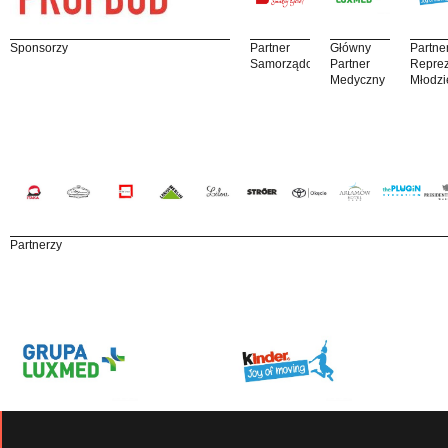
Sponsorzy
Partner
Główny
Partne
Samorządowy
Partner
Reprez
Medyczny
Młodzi
Partnerzy