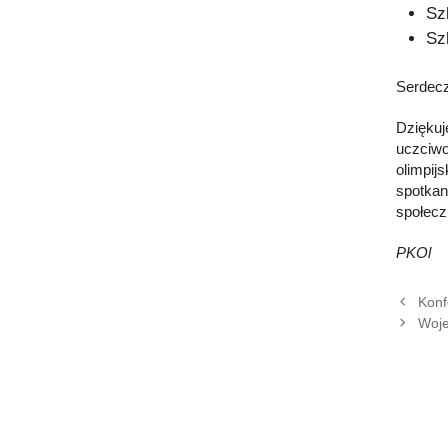
Sz
Sz
Serdecz
Dziękuj
uczciwo
olimpij
spotkan
społecz
PKOl
Konf
Woje