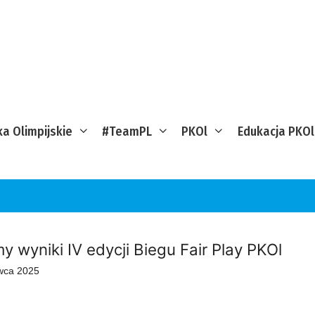
ka Olimpijskie
#TeamPL
PKOl
Edukacja PKOl
y wyniki IV edycji Biegu Fair Play PKOl
wca 2025