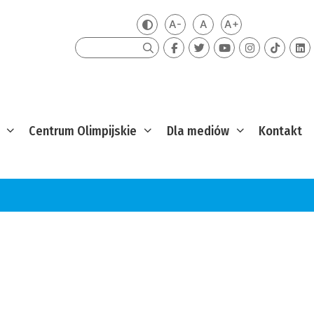
A-
A
A+
Zmień kontrast
Mniejsza czcionka
Domyślna czcionka
Większa czcion
Szukaj
Centrum Olimpijskie
Dla mediów
Kontakt