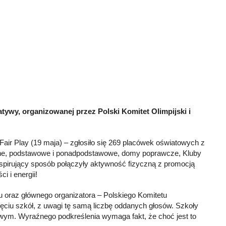
atywy, organizowanej przez Polski Komitet Olimpijski i
Fair Play (19 maja) – zgłosiło się 269 placówek oświatowych z
cyjne, podstawowe i ponadpodstawowe, domy poprawcze, Kluby
inspirujący sposób połączyły aktywność fizyczną z promocją
i i energii!
egu oraz głównego organizatora – Polskiego Komitetu
ięciu szkół, z uwagi tę samą liczbę oddanych głosów. Szkoły
owym. Wyraźnego podkreślenia wymaga fakt, że choć jest to