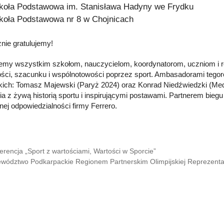
koła Podstawowa im. Stanisława Hadyny we Frydku
koła Podstawowa nr 8 w Chojnicach
nie gratulujemy!
emy wszystkim szkołom, nauczycielom, koordynatorom, uczniom i r
ści, szacunku i wspólnotowości poprzez sport. Ambasadorami tegoroc
skich: Tomasz Majewski (Paryż 2024) oraz Konrad Niedźwiedzki (Med
ia z żywą historią sportu i inspirującymi postawami. Partnerem biegu
nej odpowiedzialności firmy Ferrero.
erencja „Sport z wartościami, Wartości w Sporcie”
wództwo Podkarpackie Regionem Partnerskim Olimpijskiej Reprezentacj