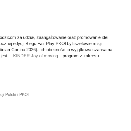
odzicom za udział, zaangażowanie oraz promowanie idei
znej edycji Biegu Fair Play PKOl byli szefowie misji
iolan-Cortina 2026). Ich obecność to wyjątkowa szansa na
 jest –
KINDER Joy of moving
– program z zakresu
i Polski i PKOl