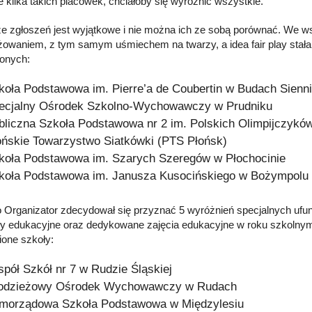
e kilka takich placówek, chciałoby się wyróżnić wszystkie.
e zgłoszeń jest wyjątkowe i nie można ich ze sobą porównać. We wszy
owaniem, z tym samym uśmiechem na twarzy, a idea fair play stała s
onych:
koła Podstawowa im. Pierre’a de Coubertin w Budach Sienn
ecjalny Ośrodek Szkolno-Wychowawczy w Prudniku
bliczna Szkoła Podstawowa nr 2 im. Polskich Olimpijczykó
ońskie Towarzystwo Siatkówki (PTS Płońsk)
koła Podstawowa im. Szarych Szeregów w Płochocinie
koła Podstawowa im. Janusza Kusocińskiego w Bożympolu
 Organizator zdecydował się przyznać 5 wyróżnień specjalnych ufund
ły edukacyjne oraz dedykowane zajęcia edukacyjne w roku szkolnym
one szkoły:
spół Szkół nr 7 w Rudzie Śląskiej
odzieżowy Ośrodek Wychowawczy w Rudach
morządowa Szkoła Podstawowa w Międzylesiu