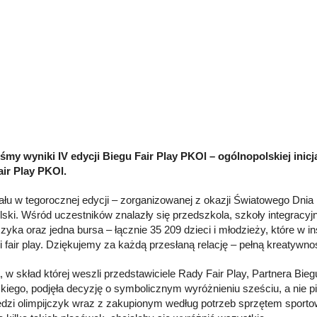
śmy wyniki IV edycji Biegu Fair Play PKOl – ogólnopolskiej inicj
ir Play PKOl.
ału w tegorocznej edycji – zorganizowanej z okazji Światowego Dnia 
olski. Wśród uczestników znalazły się przedszkola, szkoły integra
czyka oraz jedna bursa – łącznie 35 209 dzieci i młodzieży, które w 
 fair play. Dziękujemy za każdą przesłaną relację – pełną kreatywnośc
a, w skład której weszli przedstawiciele Rady Fair Play, Partnera Bi
skiego, podjęła decyzję o symbolicznym wyróżnieniu sześciu, a nie p
edzi olimpijczyk wraz z zakupionym według potrzeb sprzętem sport