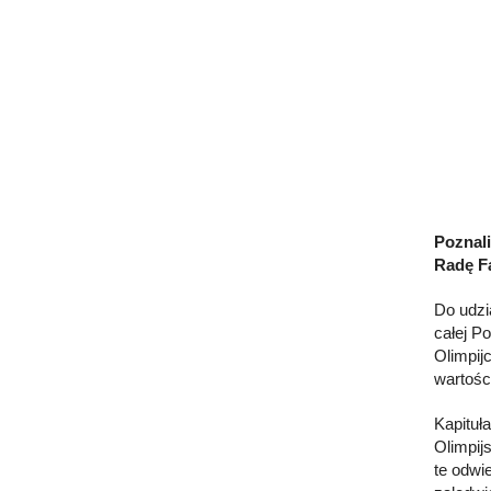
Poznali
Radę Fa
Do udzi
całej P
Olimpij
wartości
Kapituł
Olimpij
te odwi