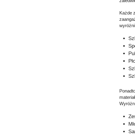
zaledwi
Każde z
zaangaż
wyróżni
Sz
Sp
Pu
Pł
Sz
Sz
Ponadto
materia
Wyróżni
Ze
Mł
Sa