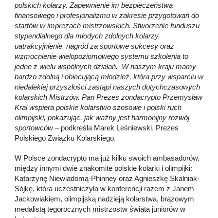
polskich kolarzy. Zapewnienie im bezpieczeństwa
finansowego i profesjonalizmu w zakresie przygotowań do
startów w imprezach mistrzowskich. Stworzenie funduszu
stypendialnego dla młodych zdolnych kolarzy,
uatrakcyjnienie nagród za sportowe sukcesy oraz
wzmocnienie wielopoziomowego systemu szkolenia to
jedne z wielu wspólnych działań. W naszym kraju mamy
bardzo zdolną i obiecującą młodzież, która przy wsparciu w
niedalekiej przyszłości zastąpi naszych dotychczasowych
kolarskich Mistrzów. Pan Prezes zondacrypto Przemysław
Kral wspiera polskie kolarstwo szosowe i polski ruch
olimpijski, pokazując, jak ważny jest harmonijny rozwój
sportowców –
podkreśla Marek Leśniewski, Prezes
Polskiego Związku Kolarskiego.
W Polsce zondacrypto ma już kilku swoich ambasadorów,
między innymi dwie znakomite polskie kolarki i olimpijki:
Katarzynę Niewiadomą-Phinney oraz Agnieszkę Skalniak-
Sójkę, która uczestniczyła w konferencji razem z Janem
Jackowiakiem, olimpijską nadzieją kolarstwa, brązowym
medalistą tegorocznych mistrzostw świata juniorów w