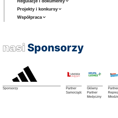
Regulacje i dokumenty
Projekty i konkursy
Współpraca
nasi
Sponsorzy
Sponsorzy
Partner
Główny
Partne
Samorządowy
Partner
Reprez
Medyczny
Młodzi