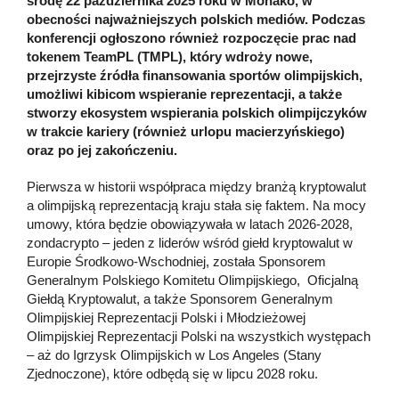
środę 22 października 2025 roku w Monako, w
obecności najważniejszych polskich mediów. Podczas
konferencji ogłoszono również rozpoczęcie prac nad
tokenem TeamPL (TMPL), który wdroży nowe,
przejrzyste źródła finansowania sportów olimpijskich,
umożliwi kibicom wspieranie reprezentacji, a także
stworzy ekosystem wspierania polskich olimpijczyków
w trakcie kariery (również urlopu macierzyńskiego)
oraz po jej zakończeniu.
Pierwsza w historii współpraca między branżą kryptowalut
a olimpijską reprezentacją kraju stała się faktem. Na mocy
umowy, która będzie obowiązywała w latach 2026-2028,
zondacrypto – jeden z liderów wśród giełd kryptowalut w
Europie Środkowo-Wschodniej, została Sponsorem
Generalnym Polskiego Komitetu Olimpijskiego, Oficjalną
Giełdą Kryptowalut, a także Sponsorem Generalnym
Olimpijskiej Reprezentacji Polski i Młodzieżowej
Olimpijskiej Reprezentacji Polski na wszystkich występach
– aż do Igrzysk Olimpijskich w Los Angeles (Stany
Zjednoczone), które odbędą się w lipcu 2028 roku.