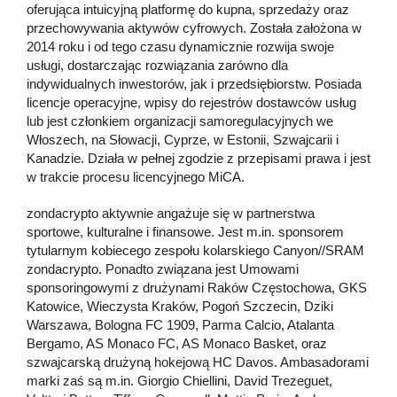
oferująca intuicyjną platformę do kupna, sprzedaży oraz
przechowywania aktywów cyfrowych. Została założona w
2014 roku i od tego czasu dynamicznie rozwija swoje
usługi, dostarczając rozwiązania zarówno dla
indywidualnych inwestorów, jak i przedsiębiorstw. Posiada
licencje operacyjne, wpisy do rejestrów dostawców usług
lub jest członkiem organizacji samoregulacyjnych we
Włoszech, na Słowacji, Cyprze, w Estonii, Szwajcarii i
Kanadzie. Działa w pełnej zgodzie z przepisami prawa i jest
w trakcie procesu licencyjnego MiCA.
zondacrypto aktywnie angażuje się w partnerstwa
sportowe, kulturalne i finansowe. Jest m.in. sponsorem
tytularnym kobiecego zespołu kolarskiego Canyon//SRAM
zondacrypto. Ponadto związana jest Umowami
sponsoringowymi z drużynami Raków Częstochowa, GKS
Katowice, Wieczysta Kraków, Pogoń Szczecin, Dziki
Warszawa, Bologna FC 1909, Parma Calcio, Atalanta
Bergamo, AS Monaco FC, AS Monaco Basket, oraz
szwajcarską drużyną hokejową HC Davos. Ambasadorami
marki zaś są m.in. Giorgio Chiellini, David Trezeguet,