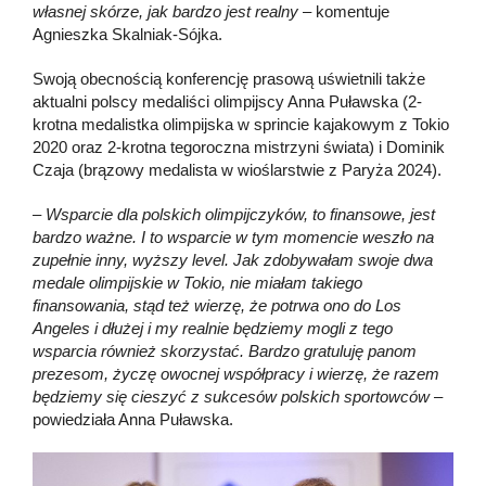
własnej skórze, jak bardzo jest realny
– komentuje
Agnieszka Skalniak-Sójka.
Swoją obecnością konferencję prasową uświetnili także
aktualni polscy medaliści olimpijscy Anna Puławska (2-
krotna medalistka olimpijska w sprincie kajakowym z Tokio
2020 oraz 2-krotna tegoroczna mistrzyni świata) i Dominik
Czaja (brązowy medalista w wioślarstwie z Paryża 2024).
–
Wsparcie dla polskich olimpijczyków, to finansowe, jest
bardzo ważne. I to wsparcie w tym momencie weszło na
zupełnie inny, wyższy level. Jak zdobywałam swoje dwa
medale olimpijskie w Tokio, nie miałam takiego
finansowania, stąd też wierzę, że potrwa ono do Los
Angeles i dłużej i my realnie będziemy mogli z tego
wsparcia również skorzystać. Bardzo gratuluję panom
prezesom, życzę owocnej współpracy i wierzę, że razem
będziemy się cieszyć z sukcesów polskich sportowców
–
powiedziała Anna Puławska.