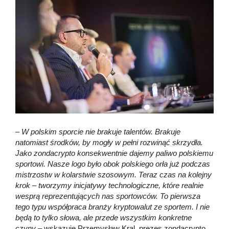
– W polskim sporcie nie brakuje talentów. Brakuje
natomiast środków, by mogły w pełni rozwinąć skrzydła.
Jako zondacrypto konsekwentnie dajemy paliwo polskiemu
sportowi. Nasze logo było obok polskiego orła już podczas
mistrzostw w kolarstwie szosowym. Teraz czas na kolejny
krok – tworzymy inicjatywy technologiczne, które realnie
wesprą reprezentujących nas sportowców. To pierwsza
tego typu współpraca branży kryptowalut ze sportem. I nie
będą to tylko słowa, ale przede wszystkim konkretne
czyny
– wskazuje Przemysław Kral, prezes zondacrypto.