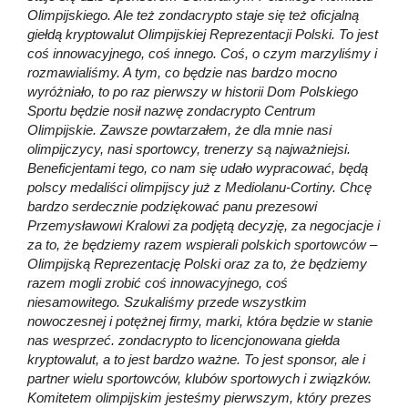
Olimpijskiego. Ale też zondacrypto staje się też oficjalną
giełdą kryptowalut Olimpijskiej Reprezentacji Polski. To jest
coś innowacyjnego, coś innego. Coś, o czym marzyliśmy i
rozmawialiśmy. A tym, co będzie nas bardzo mocno
wyróżniało, to po raz pierwszy w historii Dom Polskiego
Sportu będzie nosił nazwę zondacrypto Centrum
Olimpijskie. Zawsze powtarzałem, że dla mnie nasi
olimpijczycy, nasi sportowcy, trenerzy są najważniejsi.
Beneficjentami tego, co nam się udało wypracować, będą
polscy medaliści olimpijscy już z Mediolanu-Cortiny. Chcę
bardzo serdecznie podziękować panu prezesowi
Przemysławowi Kralowi za podjętą decyzję, za negocjacje i
za to, że będziemy razem wspierali polskich sportowców –
Olimpijską Reprezentację Polski oraz za to, że będziemy
razem mogli zrobić coś innowacyjnego, coś
niesamowitego. Szukaliśmy przede wszystkim
nowoczesnej i potężnej firmy, marki, która będzie w stanie
nas wesprzeć. zondacrypto to licencjonowana giełda
kryptowalut, a to jest bardzo ważne. To jest sponsor, ale i
partner wielu sportowców, klubów sportowych i związków.
Komitetem olimpijskim jesteśmy pierwszym, który prezes