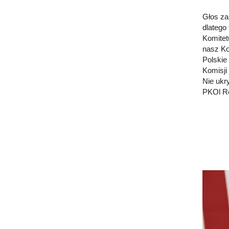
Głos za
dlatego
Komitet
nasz Ko
Polskie
Komisji
Nie ukr
PKOl Re