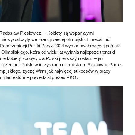
 Radosław Piesiewicz. – Kobiety są wspaniałymi
e wywalczyły we Francji więcej olimpijskich medali niż
 Reprezentacji Polski Paryż 2024 wystartowało więcej pań niż
limpijskiego, która od wielu lat wyłania najlepsze trenerki
e kobiety zdobyły dla Polski pierwszy i ostatni – jak
eprezentacji Polski w igrzyskach olimpijskich. Szanowne Panie,
limpijskiego, życzę Wam jak najwięcej sukcesów w pracy
m i laureatom – powiedział prezes PKOl.