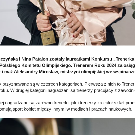
uczyńska i Nina Patalon zostały laureatkami Konkursu „Trener
Polskiego Komitetu Olimpijskiego. Trenerem Roku 2024 za osią
r i mąż Aleksandry Mirosław, mistrzyni olimpijskiej we wspinacz
 przyznawane są w czterech kategoriach. Pierwsza z nich to Trenerk
oku. W drugiej kategorii nagradzani są trenerzy pracujący z zawodn
iej nagradzane są zarówno trenerki, jak i trenerzy za całokształt pra
romują sport kobiet między innymi w mediach i pracach naukowych.