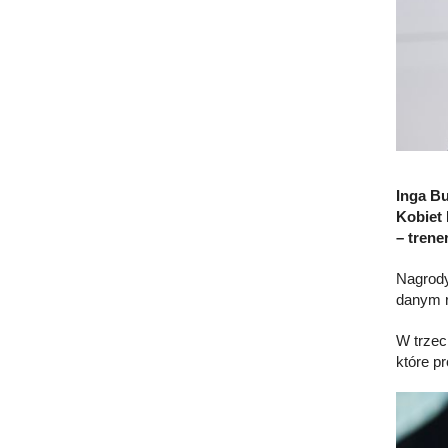
Inga B
Kobiet 
– trene
Nagrody
danym r
W trzec
które p