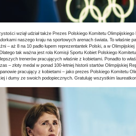
ystości wziął udział także Prezes Polskiego Komitetu Olimpijskiego
orkami naszego kraju na sportowych arenach świata. To właśnie pani
ni – aż 8 na 10 padło łupem reprezentantek Polski, a w Olimpijskiej
latego tak ważna jest rola Komisji Sportu Kobiet Polskiego Komitetu O
jlepszych trenerów pracujących właśnie z kobietami. Ponadto to właśni
zas – złoty medal w ponad 100-letniej historii startów Olimpijskiej R
 panowie pracujący z kobietami – jako prezes Polskiego Komitetu O
kiej i dumy ze swoich podopiecznych. Gratuluję wszystkim laureatko