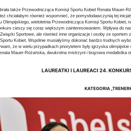
brała także Przewodnicząca Komisji Sportu Kobiet Renata Mauer-Róż
 też chciałabym również wspomnieć, że pomysłodawczynią tej inicja
u Olimpijskiego, wieloletnia Przewodnicząca Komisji Sportu Kobiet,
nkurs cieszy się coraz większym zainteresowaniem. Wpływa do nas c
 Związki Sportowe, ale również inne organizacje i osoby ze sportem 
 Sportu Kobiet. Wspólnie musiałyśmy dokonać bardzo trudnych wybor
ywam, że w wielu przypadkach priorytetem były igrzyska olimpijskie
nata Mauer-Różańska, dwukrotna mistrzyni i brązowa medalistka ol
LAUREATKI I LAUREACI 24. KONKU
KATEGORIA „TRENER