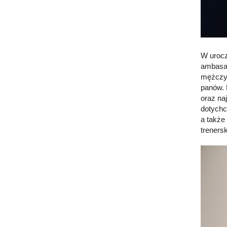
W urocz
ambasad
mężczyź
panów. D
oraz na
dotychc
a także
treners