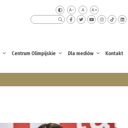
A-
A
A+
Zmień kontrast
Mniejsza czcionka
Domyślna czcionka
Większa czcion
Szukaj
Centrum Olimpijskie
Dla mediów
Kontakt