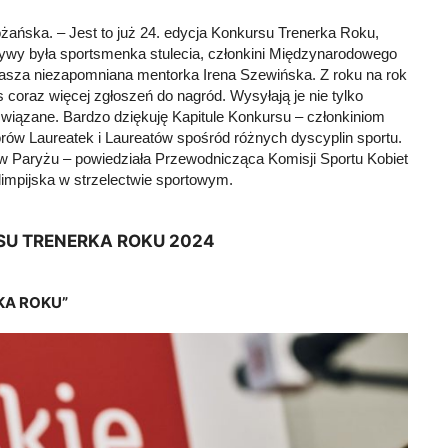
ańska. – Jest to już 24. edycja Konkursu Trenerka Roku,
tywy była sportsmenka stulecia, członkini Międzynarodowego
 nasza niezapomniana mentorka Irena Szewińska. Z roku na rok
oraz więcej zgłoszeń do nagród. Wysyłają je nie tylko
związane. Bardzo dziękuję Kapitule Konkursu – członkiniom
ów Laureatek i Laureatów spośród różnych dyscyplin sportu.
 w Paryżu – powiedziała Przewodnicząca Komisji Sportu Kobiet
impijska w strzelectwie sportowym.
RSU TRENERKA ROKU 2024
KA ROKU”