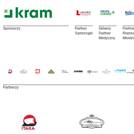
Sponsorzy
Partner
Główny
Partne
Samorządowy
Partner
Reprez
Medyczny
Młodzi
Partnerzy