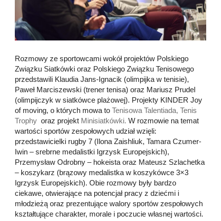
Rozmowy ze sportowcami wokół projektów Polskiego
Związku Siatkówki oraz Polskiego Związku Tenisowego
przedstawili Klaudia Jans-Ignacik (olimpijka w tenisie),
Paweł Marciszewski (trener tenisa) oraz Mariusz Prudel
(olimpijczyk w siatkówce plażowej). Projekty KINDER Joy
of moving, o których mowa to
Tenisowa Talentiada,
Tenis
Trophy
oraz projekt
Minisiatkówki.
W rozmowie na temat
wartości sportów zespołowych udział wzięli:
przedstawicielki rugby 7 (Ilona Zaishliuk, Tamara Czumer-
Iwin – srebrne medalistki Igrzysk Europejskich),
Przemysław Odrobny – hokeista oraz Mateusz Szlachetka
– koszykarz (brązowy medalistka w koszykówce 3×3
Igrzysk Europejskich). Obie rozmowy były bardzo
ciekawe, otwierające na potencjał pracy z dziećmi i
młodzieżą oraz prezentujące walory sportów zespołowych
kształtujące charakter, morale i poczucie własnej wartości.