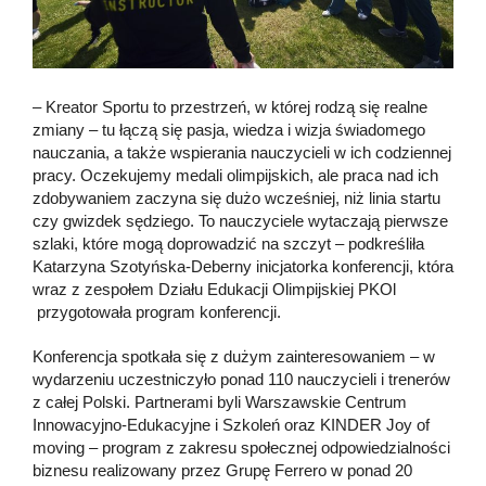
– Kreator Sportu to przestrzeń, w której rodzą się realne
zmiany – tu łączą się pasja, wiedza i wizja świadomego
nauczania, a także wspierania nauczycieli w ich codziennej
pracy. Oczekujemy medali olimpijskich, ale praca nad ich
zdobywaniem zaczyna się dużo wcześniej, niż linia startu
czy gwizdek sędziego. To nauczyciele wytaczają pierwsze
szlaki, które mogą doprowadzić na szczyt – podkreśliła
Katarzyna Szotyńska-Deberny inicjatorka konferencji, która
wraz z zespołem Działu Edukacji Olimpijskiej PKOl
przygotowała program konferencji.
Konferencja spotkała się z dużym zainteresowaniem – w
wydarzeniu uczestniczyło ponad 110 nauczycieli i trenerów
z całej Polski. Partnerami byli Warszawskie Centrum
Innowacyjno-Edukacyjne i Szkoleń oraz KINDER Joy of
moving – program z zakresu społecznej odpowiedzialności
biznesu realizowany przez Grupę Ferrero w ponad 20